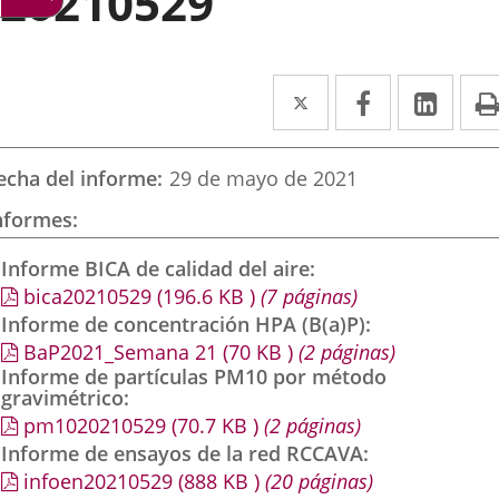
20210529
Twitter
Enlace
Facebook
Enlace
Link
Enla
a
a
a
una
una
una
echa del informe
29 de mayo de 2021
aplicación
aplicación
aplic
nformes
externa.
externa.
exte
Informe BICA de calidad del aire
bica20210529
(196.6
KB
)
(7 páginas)
Informe de concentración HPA (B(a)P)
BaP2021_Semana 21
(70
KB
)
(2 páginas)
Informe de partículas PM10 por método
gravimétrico
pm1020210529
(70.7
KB
)
(2 páginas)
Informe de ensayos de la red RCCAVA
infoen20210529
(888
KB
)
(20 páginas)