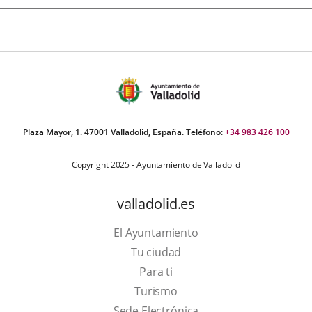
Plaza Mayor, 1. 47001 Valladolid, España. Teléfono:
+34 983 426 100
Copyright 2025 - Ayuntamiento de Valladolid
valladolid.es
El Ayuntamiento
Tu ciudad
Para ti
This
Turismo
link
Link
Sede Electrónica