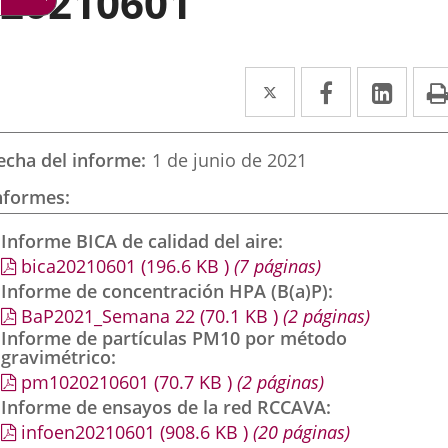
20210601
Twitter
Enlace
Facebook
Enlace
Link
Enla
a
a
a
una
una
una
echa del informe
1 de junio de 2021
aplicación
aplicación
aplic
nformes
externa.
externa.
exte
Informe BICA de calidad del aire
bica20210601
(196.6
KB
)
(7 páginas)
Informe de concentración HPA (B(a)P)
BaP2021_Semana 22
(70.1
KB
)
(2 páginas)
Informe de partículas PM10 por método
gravimétrico
pm1020210601
(70.7
KB
)
(2 páginas)
Informe de ensayos de la red RCCAVA
infoen20210601
(908.6
KB
)
(20 páginas)