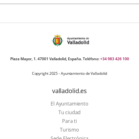
Plaza Mayor, 1. 47001 Valladolid, España. Teléfono:
+34 983 426 100
Copyright 2025 - Ayuntamiento de Valladolid
valladolid.es
El Ayuntamiento
Tu ciudad
Para ti
This
Turismo
link
Link
Sede Electrónica