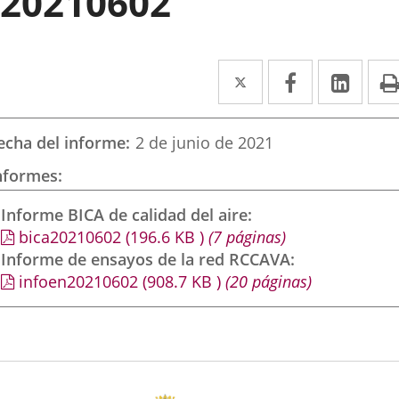
20210602
Twitter
Enlace
Facebook
Enlace
Link
Enla
a
a
a
una
una
una
echa del informe
2 de junio de 2021
aplicación
aplicación
aplic
nformes
externa.
externa.
exte
Informe BICA de calidad del aire
bica20210602
(196.6
KB
)
(7 páginas)
Informe de ensayos de la red RCCAVA
infoen20210602
(908.7
KB
)
(20 páginas)