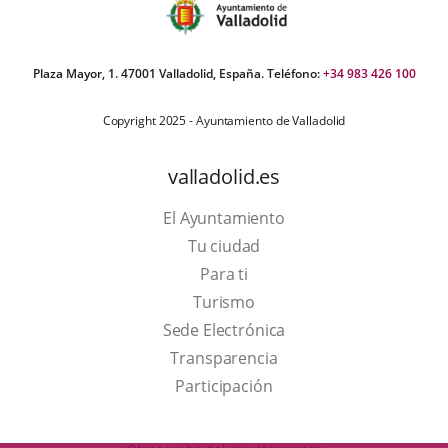
Plaza Mayor, 1. 47001 Valladolid, España. Teléfono:
+34 983 426 100
Copyright 2025 - Ayuntamiento de Valladolid
valladolid.es
El Ayuntamiento
Tu ciudad
Para ti
This
Turismo
link
Link
Sede Electrónica
will
to
Transparencia
open
external
Participación
in
application.
a