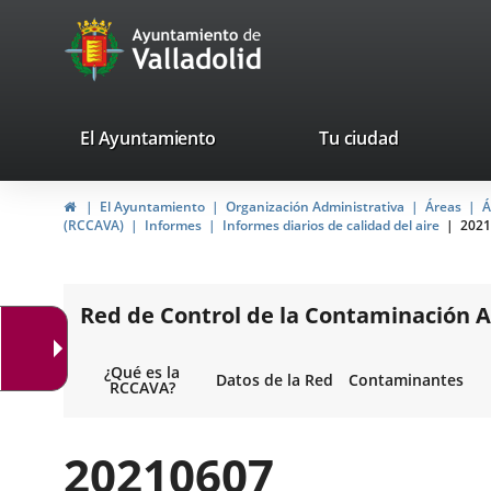
Portal
Jump to content
avaTop
Web
del
Ayuntamiento
valladolid.es
El Ayuntamiento
Tu ciudad
de
Home
El Ayuntamiento
Organización Administrativa
Áreas
Á
Valladolid
(RCCAVA)
Informes
Informes diarios de calidad del aire
2021
Red de Control de la Contaminación A
¿Qué es la
Datos de la Red
Contaminantes
RCCAVA?
20210607