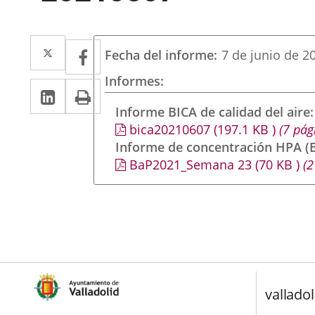
Twitter
Enlace
Facebook
Enlace
Fecha del informe
7 de junio de 2
a
a
Informes
Linkedin
Enlace
Print
una
una
a
Informe BICA de calidad del aire
aplicación
aplicación
bica20210607
(197.1
KB
)
(7 pág
una
externa.
externa.
Informe de concentración HPA (B
aplicación
BaP2021_Semana 23
(70
KB
)
(2
externa.
valladol