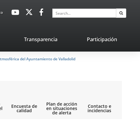
avaHeaderSocial
Link
Link
Link
Search
to
Search
to
to
to
external
external
external
application.
application.
application.
nk
Transparencia
Participación
ternal
tmosférica del Ayuntamiento de Valladolid
plication.
e
Plan de acción
Encuesta de
Contacto e
el
en situaciones
calidad
incidencias
de alerta