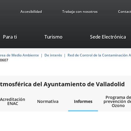
Accesibilidad
Trabaja con nosotros
Contac
This
Li
Para ti
Turismo
Sede Electrónica
link
to
will
ex
rea de Medio Ambiente
De interés
open
Red de Control de la Contaminación A
ap
0607
in
a
pop-
up
tmosférica del Ayuntamiento de Valladolid
window.
Programa d
Acreditación
Normativa
Informes
prevención d
ENAC
Ozono