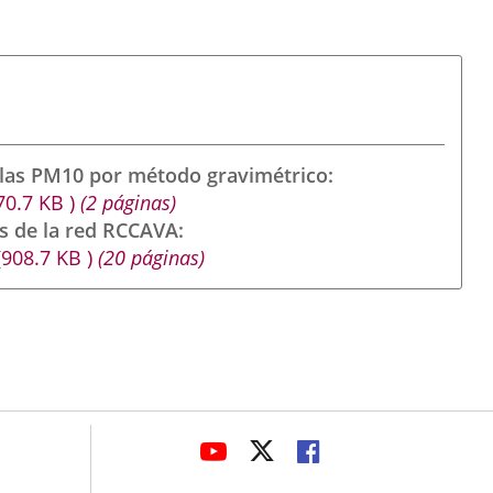
ulas PM10 por método gravimétrico
70.7
KB
)
(2 páginas)
s de la red RCCAVA
(908.7
KB
)
(20 páginas)
avaHeaderSocial
LINK
LINK
LINK
TO
TO
TO