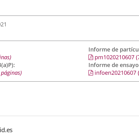
021
Informe de partíc
inas)
pm1020210607
(
(a)P)
Informe de ensayo
 páginas)
infoen20210607
id.es