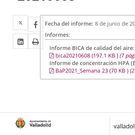
Twitter
Enlace
Facebook
Enlace
Fecha del informe
8 de junio de 2
a
a
Informes
Linkedin
Enlace
Print
una
una
a
Informe BICA de calidad del aire
aplicación
aplicación
bica20210608
(197.1
KB
)
(7 pág
una
externa.
externa.
Informe de concentración HPA (B
aplicación
BaP2021_Semana 23
(70
KB
)
(2
externa.
valladol