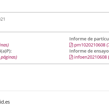
021
Informe de partíc
inas)
pm1020210608
(
(a)P)
Informe de ensayo
 páginas)
infoen20210608
id.es