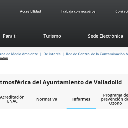
Accesibilidad
Trabaja con nosotros
Contac
This
Li
Para ti
Turismo
Sede Electrónica
link
to
will
ex
rea de Medio Ambiente
De interés
open
Red de Control de la Contaminación A
ap
0608
in
a
pop-
up
tmosférica del Ayuntamiento de Valladolid
window.
Programa d
Acreditación
Normativa
Informes
prevención d
ENAC
Ozono