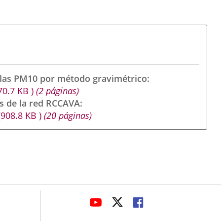
ulas PM10 por método gravimétrico
70.7
KB
)
(2 páginas)
s de la red RCCAVA
(908.8
KB
)
(20 páginas)
avaHeaderSocial
LINK
LINK
LINK
TO
TO
TO