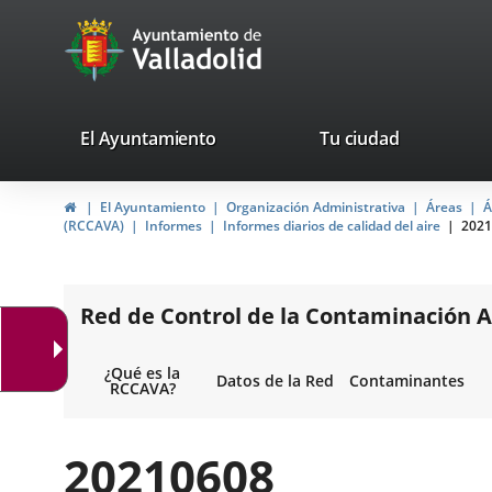
Portal
Jump to content
avaTop
Web
del
Ayuntamiento
valladolid.es
El Ayuntamiento
Tu ciudad
de
Home
El Ayuntamiento
Organización Administrativa
Áreas
Á
Valladolid
(RCCAVA)
Informes
Informes diarios de calidad del aire
2021
Red de Control de la Contaminación A
¿Qué es la
Datos de la Red
Contaminantes
RCCAVA?
20210608