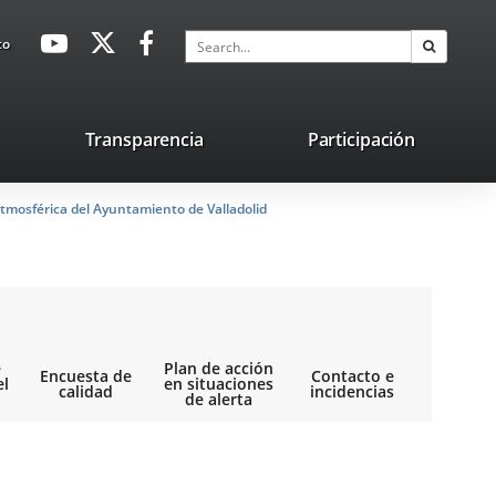
avaHeaderSocial
Link
Link
Link
Search
to
Search
to
to
to
external
external
external
application.
application.
application.
nk
Transparencia
Participación
ternal
tmosférica del Ayuntamiento de Valladolid
plication.
e
Plan de acción
Encuesta de
Contacto e
el
en situaciones
calidad
incidencias
de alerta