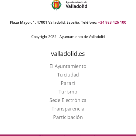
Plaza Mayor, 1. 47001 Valladolid, España. Teléfono:
+34 983 426 100
Copyright 2025 - Ayuntamiento de Valladolid
valladolid.es
El Ayuntamiento
Tu ciudad
Para ti
This
Turismo
link
Link
Sede Electrónica
will
to
Transparencia
open
external
Participación
in
application.
a