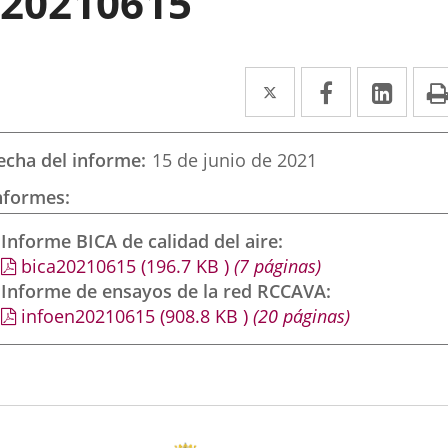
20210615
Twitter
Enlace
Facebook
Enlace
Link
Enla
a
a
a
una
una
una
echa del informe
15 de junio de 2021
aplicación
aplicación
aplic
nformes
externa.
externa.
exte
Informe BICA de calidad del aire
bica20210615
(196.7
KB
)
(7 páginas)
Informe de ensayos de la red RCCAVA
infoen20210615
(908.8
KB
)
(20 páginas)