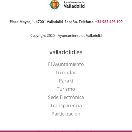
Plaza Mayor, 1. 47001 Valladolid, España. Teléfono:
+34 983 426 100
Copyright 2025 - Ayuntamiento de Valladolid
valladolid.es
El Ayuntamiento
Tu ciudad
Para ti
This
Turismo
link
Link
Sede Electrónica
will
to
Transparencia
open
external
Participación
in
application.
a