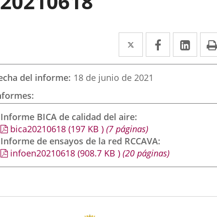
20210618
Twitter
Enlace
Facebook
Enlace
Link
Enla
a
a
a
una
una
una
echa del informe
18 de junio de 2021
aplicación
aplicación
aplic
nformes
externa.
externa.
exte
Informe BICA de calidad del aire
bica20210618
(197
KB
)
(7 páginas)
Informe de ensayos de la red RCCAVA
infoen20210618
(908.7
KB
)
(20 páginas)