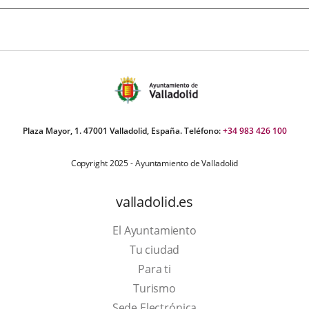
Plaza Mayor, 1. 47001 Valladolid, España. Teléfono:
+34 983 426 100
Copyright 2025 - Ayuntamiento de Valladolid
valladolid.es
El Ayuntamiento
Tu ciudad
Para ti
This
Turismo
link
Link
Sede Electrónica