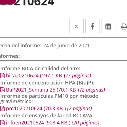
20210624
Twitter
Enlace
Facebook
Enlace
Link
Enla
a
a
a
una
una
una
echa del informe
24 de junio de 2021
aplicación
aplicación
aplic
nformes
externa.
externa.
exte
Informe BICA de calidad del aire
bica20210624
(197.1
KB
)
(7 páginas)
Informe de concentración HPA (B(a)P)
BaP2021_Semana 25
(70.1
KB
)
(2 páginas)
Informe de partículas PM10 por método
gravimétrico
pm1020210624
(70.3
KB
)
(2 páginas)
Informe de ensayos de la red RCCAVA
infoen20210624
(908.4
KB
)
(20 páginas)