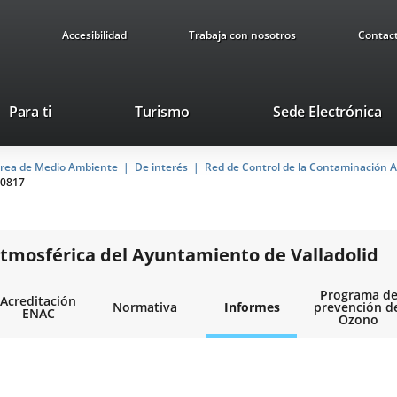
Accesibilidad
Trabaja con nosotros
Contac
This
Li
Para ti
Turismo
Sede Electrónica
link
to
will
ex
rea de Medio Ambiente
De interés
open
Red de Control de la Contaminación A
ap
0817
in
a
pop-
up
tmosférica del Ayuntamiento de Valladolid
window.
Programa d
Acreditación
Normativa
Informes
prevención d
ENAC
Ozono