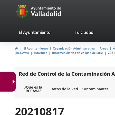
Portal
Jump to content
avaTop
Web
del
Ayuntamiento
valladolid.es
El Ayuntamiento
Tu ciudad
de
Home
El Ayuntamiento
Organización Administrativa
Áreas
Á
Valladolid
(RCCAVA)
Informes
Informes diarios de calidad del aire
2021
Red de Control de la Contaminación A
¿Qué es la
Datos de la Red
Contaminantes
RCCAVA?
20210817