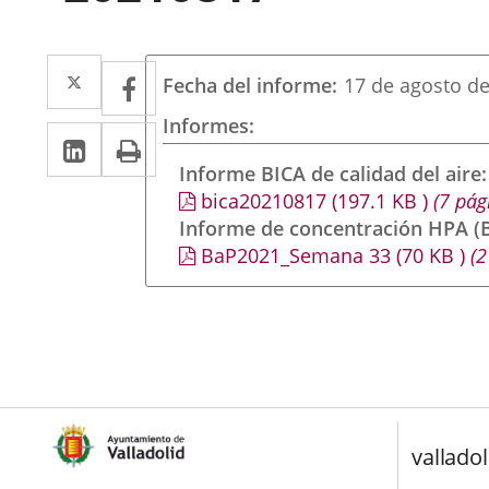
Twitter
Enlace
Facebook
Enlace
Fecha del informe
17 de agosto d
a
a
Informes
Linkedin
Enlace
Print
una
una
a
Informe BICA de calidad del aire
aplicación
aplicación
bica20210817
(197.1
KB
)
(7 pág
una
externa.
externa.
Informe de concentración HPA (B
aplicación
BaP2021_Semana 33
(70
KB
)
(2
externa.
valladol