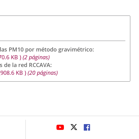
ulas PM10 por método gravimétrico
70.6
KB
)
(2 páginas)
s de la red RCCAVA
(908.6
KB
)
(20 páginas)
avaHeaderSocial
LINK
LINK
LINK
TO
TO
TO