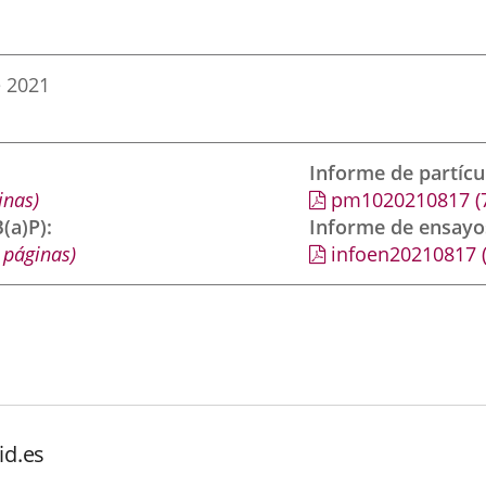
e 2021
Informe de partíc
inas)
pm1020210817
(
(a)P)
Informe de ensayo
 páginas)
infoen20210817
id.es