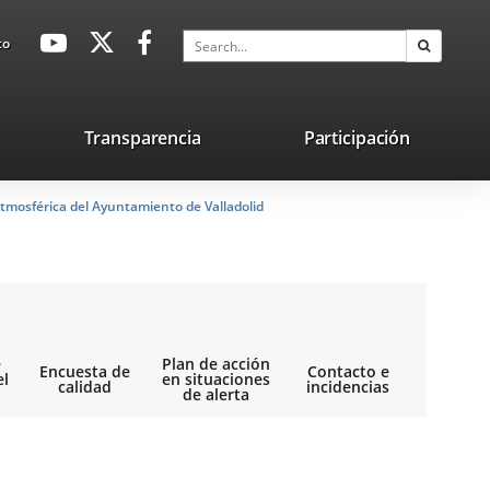
avaHeaderSocial
Link
Link
Link
Search
to
Search
to
to
to
external
external
external
application.
application.
application.
nk
Transparencia
Participación
ternal
tmosférica del Ayuntamiento de Valladolid
plication.
e
Plan de acción
Encuesta de
Contacto e
el
en situaciones
calidad
incidencias
de alerta