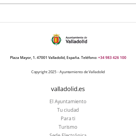
Plaza Mayor, 1. 47001 Valladolid, España. Teléfono:
+34 983 426 100
Copyright 2025 - Ayuntamiento de Valladolid
valladolid.es
El Ayuntamiento
Tu ciudad
Para ti
This
Turismo
link
Link
Sede Electrónica