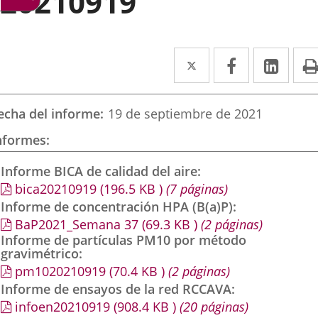
20210919
Twitter
Enlace
Facebook
Enlace
Link
Enla
a
a
a
una
una
una
echa del informe
19 de septiembre de 2021
aplicación
aplicación
aplic
nformes
externa.
externa.
exte
Informe BICA de calidad del aire
bica20210919
(196.5
KB
)
(7 páginas)
Informe de concentración HPA (B(a)P)
BaP2021_Semana 37
(69.3
KB
)
(2 páginas)
Informe de partículas PM10 por método
gravimétrico
pm1020210919
(70.4
KB
)
(2 páginas)
Informe de ensayos de la red RCCAVA
infoen20210919
(908.4
KB
)
(20 páginas)