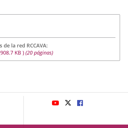
s de la red RCCAVA
(908.7
KB
)
(20 páginas)
avaHeaderSocial
LINK
LINK
LINK
TO
TO
TO
EXTERNAL
EXTERNAL
EXTERNAL
APPLICATION.
APPLICATION.
APPLICATION.