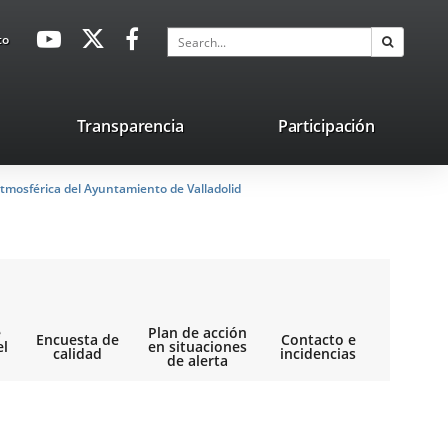
avaHeaderSocial
Link
Link
Link
Search
to
Search
to
to
to
external
external
external
application.
application.
application.
nk
Transparencia
Participación
ternal
tmosférica del Ayuntamiento de Valladolid
plication.
e
Plan de acción
Encuesta de
Contacto e
el
en situaciones
calidad
incidencias
de alerta