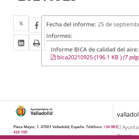
Twitter
Enlace
Facebook
Enlace
Fecha del informe
25 de septiemb
a
a
Informes
Linkedin
Enlace
Print
una
una
a
Informe BICA de calidad del aire
aplicación
aplicación
bica20210925
(196.1
KB
)
(7 pág
una
externa.
externa.
aplicación
externa.
valladol
El Ayunt
Plaza Mayor, 1. 47001 Valladolid, España. Teléfono:
+34 983
426 100
Para ti