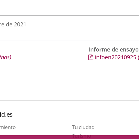
re de 2021
Informe de ensayo
inas)
infoen20210925
id.es
amiento
Tu ciudad
This
Turismo