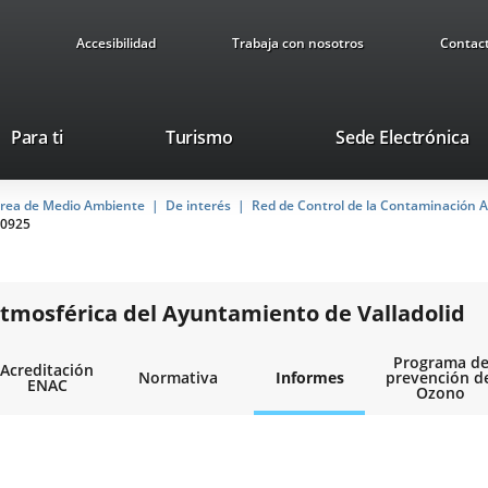
Accesibilidad
Trabaja con nosotros
Contac
This
Li
Para ti
Turismo
Sede Electrónica
link
to
will
ex
rea de Medio Ambiente
De interés
open
Red de Control de la Contaminación A
ap
0925
in
a
pop-
up
tmosférica del Ayuntamiento de Valladolid
window.
Programa d
Acreditación
Normativa
Informes
prevención d
ENAC
Ozono