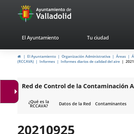
Portal
Jump to content
avaTop
Web
del
Ayuntamiento
valladolid.es
El Ayuntamiento
Tu ciudad
de
Home
El Ayuntamiento
Organización Administrativa
Áreas
Á
Valladolid
(RCCAVA)
Informes
Informes diarios de calidad del aire
2021
Red de Control de la Contaminación A
¿Qué es la
Datos de la Red
Contaminantes
RCCAVA?
20210925