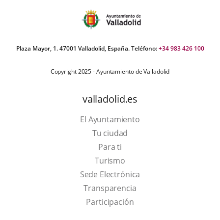
Plaza Mayor, 1. 47001 Valladolid, España. Teléfono:
+34 983 426 100
Copyright 2025 - Ayuntamiento de Valladolid
valladolid.es
El Ayuntamiento
Tu ciudad
Para ti
This
Turismo
link
Link
Sede Electrónica
will
to
Transparencia
open
external
Participación
in
application.