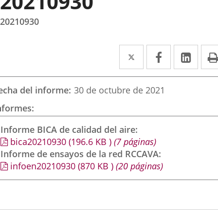
20210930
20210930
Twitter
Enlace
Facebook
Enlace
Link
Enla
a
a
a
una
una
una
echa del informe
30 de octubre de 2021
aplicación
aplicación
aplic
nformes
externa.
externa.
exte
Informe BICA de calidad del aire
bica20210930
(196.6
KB
)
(7 páginas)
Informe de ensayos de la red RCCAVA
infoen20210930
(870
KB
)
(20 páginas)