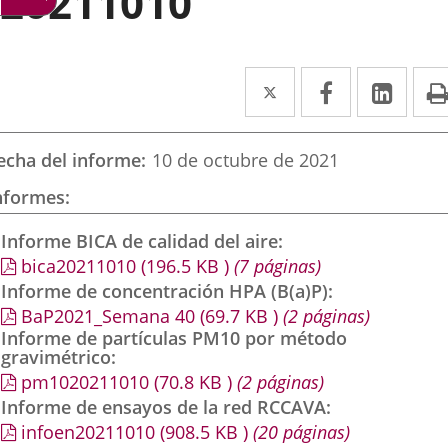
20211010
Twitter
Enlace
Facebook
Enlace
Link
Enla
a
a
a
una
una
una
echa del informe
10 de octubre de 2021
aplicación
aplicación
aplic
nformes
externa.
externa.
exte
Informe BICA de calidad del aire
bica20211010
(196.5
KB
)
(7 páginas)
Informe de concentración HPA (B(a)P)
BaP2021_Semana 40
(69.7
KB
)
(2 páginas)
Informe de partículas PM10 por método
gravimétrico
pm1020211010
(70.8
KB
)
(2 páginas)
Informe de ensayos de la red RCCAVA
infoen20211010
(908.5
KB
)
(20 páginas)