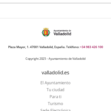
Plaza Mayor, 1. 47001 Valladolid, España. Teléfono:
+34 983 426 100
Copyright 2025 - Ayuntamiento de Valladolid
valladolid.es
El Ayuntamiento
Tu ciudad
Para ti
This
Turismo
link
Link
Sede Electrónica