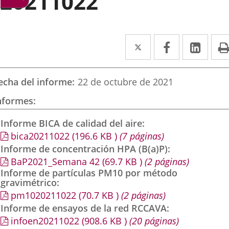
20211022
Twitter
Enlace
Facebook
Enlace
Link
Enla
a
a
a
una
una
una
echa del informe
22 de octubre de 2021
aplicación
aplicación
aplic
nformes
externa.
externa.
exte
Informe BICA de calidad del aire
bica20211022
(196.6
KB
)
(7 páginas)
Informe de concentración HPA (B(a)P)
BaP2021_Semana 42
(69.7
KB
)
(2 páginas)
Informe de partículas PM10 por método
gravimétrico
pm1020211022
(70.7
KB
)
(2 páginas)
Informe de ensayos de la red RCCAVA
infoen20211022
(908.6
KB
)
(20 páginas)