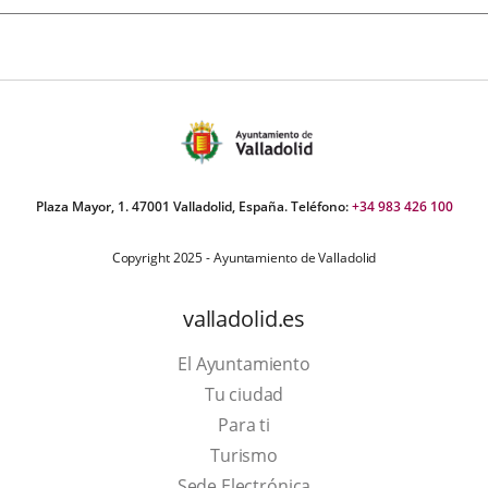
Plaza Mayor, 1. 47001 Valladolid, España. Teléfono:
+34 983 426 100
Copyright 2025 - Ayuntamiento de Valladolid
valladolid.es
El Ayuntamiento
Tu ciudad
Para ti
This
Turismo
link
Link
Sede Electrónica