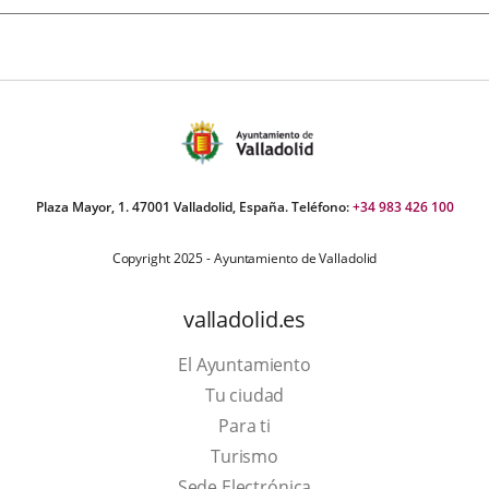
Plaza Mayor, 1. 47001 Valladolid, España. Teléfono:
+34 983 426 100
Copyright 2025 - Ayuntamiento de Valladolid
valladolid.es
El Ayuntamiento
Tu ciudad
Para ti
This
Turismo
link
Link
Sede Electrónica