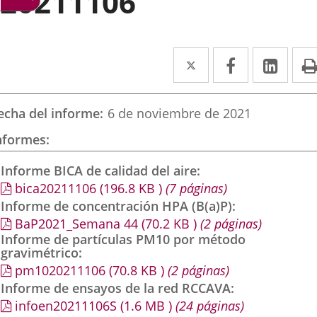
20211106
Twitter
Enlace
Facebook
Enlace
Link
Enla
a
a
a
una
una
una
echa del informe
6 de noviembre de 2021
aplicación
aplicación
aplic
nformes
externa.
externa.
exte
Informe BICA de calidad del aire
bica20211106
(196.8
KB
)
(7 páginas)
Informe de concentración HPA (B(a)P)
BaP2021_Semana 44
(70.2
KB
)
(2 páginas)
Informe de partículas PM10 por método
gravimétrico
pm1020211106
(70.8
KB
)
(2 páginas)
Informe de ensayos de la red RCCAVA
infoen20211106S
(1.6
MB
)
(24 páginas)