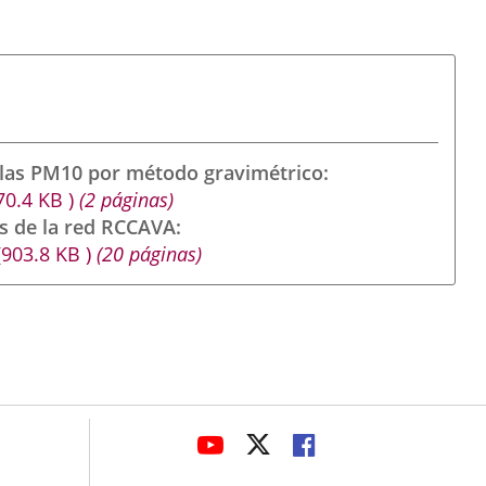
ulas PM10 por método gravimétrico
70.4
KB
)
(2 páginas)
s de la red RCCAVA
(903.8
KB
)
(20 páginas)
avaHeaderSocial
LINK
LINK
LINK
TO
TO
TO