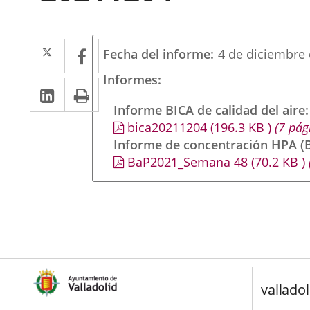
Twitter
Enlace
Facebook
Enlace
Fecha del informe
4 de diciembre
a
a
Informes
Linkedin
Enlace
Print
una
una
a
Informe BICA de calidad del aire
aplicación
aplicación
bica20211204
(196.3
KB
)
(7 pág
una
externa.
externa.
Informe de concentración HPA (B
aplicación
BaP2021_Semana 48
(70.2
KB
)
externa.
valladol