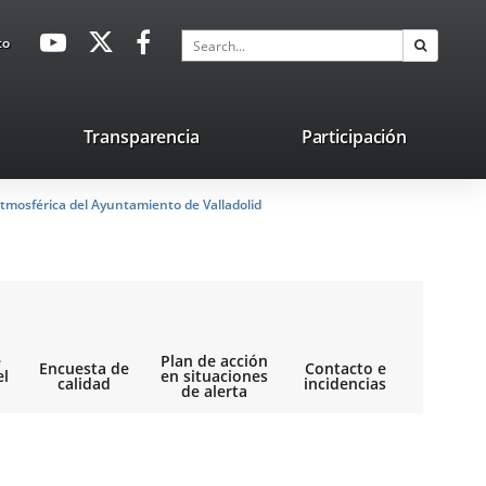
avaHeaderSocial
Link
Link
Link
Search
to
Search
to
to
to
external
external
external
application.
application.
application.
nk
Transparencia
Participación
ternal
tmosférica del Ayuntamiento de Valladolid
plication.
e
Plan de acción
Encuesta de
Contacto e
el
en situaciones
calidad
incidencias
de alerta