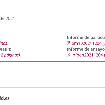
 de 2021
Informe de partíc
inas)
pm1020211204
(
(a)P)
Informe de ensayo
(2 páginas)
infoen20211204
id.es