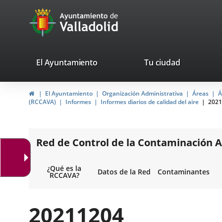
Portal
Jump to content
avaTop
Web
del
Ayuntamiento
valladolid.es
El Ayuntamiento
Tu ciudad
de
Home
El Ayuntamiento
Organización Administrativa
Áreas
Á
Valladolid
(RCCAVA)
Informes
Informes diarios de calidad del aire
2021
Red de Control de la Contaminación A
¿Qué es la
Datos de la Red
Contaminantes
RCCAVA?
20211204