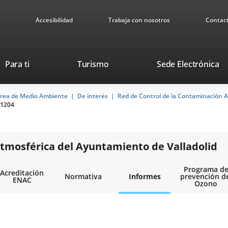
Accesibilidad
Trabaja con nosotros
Contac
This
Li
Para ti
Turismo
Sede Electrónica
link
to
will
ex
rea de Medio Ambiente
De interés
open
Red de Control de la Contaminación A
ap
1204
in
a
pop-
up
tmosférica del Ayuntamiento de Valladolid
window.
Programa d
Acreditación
Normativa
Informes
prevención d
ENAC
Ozono