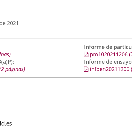
 de 2021
Informe de partíc
inas)
pm1020211206
(
(a)P)
Informe de ensayo
(2 páginas)
infoen20211206
id.es