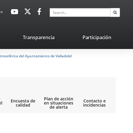
avaHeaderSocial
Link
Link
Link
Search
to
Search
to
to
to
external
external
external
application.
application.
application.
nk
Transparencia
Participación
ternal
tmosférica del Ayuntamiento de Valladolid
plication.
e
Plan de acción
Encuesta de
Contacto e
el
en situaciones
calidad
incidencias
de alerta