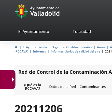
Portal
Jump to content
avaTop
Web
del
Ayuntamiento
valladolid.es
El Ayuntamiento
Tu ciudad
de
Home
El Ayuntamiento
Organización Administrativa
Áreas
Á
Valladolid
(RCCAVA)
Informes
Informes diarios de calidad del aire
2021
Red de Control de la Contaminación A
¿Qué es la
Datos de la Red
Contaminantes
RCCAVA?
20211206