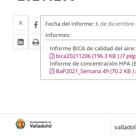
Twitter
Enlace
Facebook
Enlace
Fecha del informe
6 de diciembre
a
a
Informes
Linkedin
Enlace
Print
una
una
a
Informe BICA de calidad del aire
aplicación
aplicación
bica20211206
(196.3
KB
)
(7 pág
una
externa.
externa.
Informe de concentración HPA (B
aplicación
BaP2021_Semana 49
(70.2
KB
)
externa.
valladol