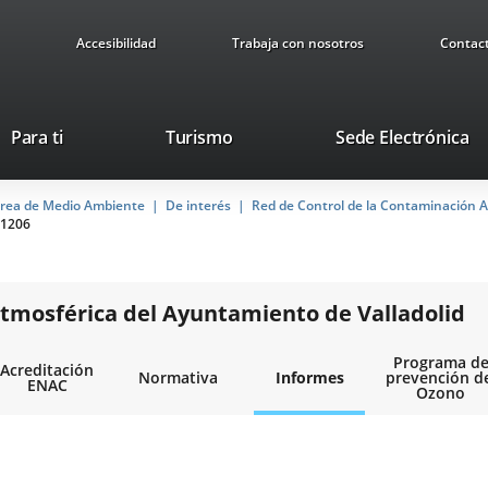
Accesibilidad
Trabaja con nosotros
Contac
This
Li
Para ti
Turismo
Sede Electrónica
link
to
will
ex
rea de Medio Ambiente
De interés
open
Red de Control de la Contaminación A
ap
1206
in
a
pop-
up
tmosférica del Ayuntamiento de Valladolid
window.
Programa d
Acreditación
Normativa
Informes
prevención d
ENAC
Ozono