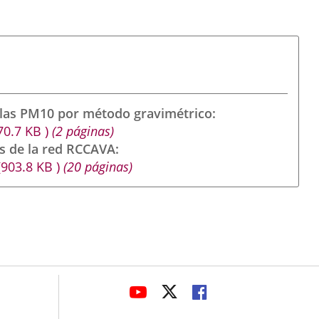
ulas PM10 por método gravimétrico
70.7
KB
)
(2 páginas)
s de la red RCCAVA
(903.8
KB
)
(20 páginas)
avaHeaderSocial
LINK
LINK
LINK
TO
TO
TO