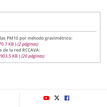
ulas PM10 por método gravimétrico
70.7
KB
)
(2 páginas)
s de la red RCCAVA
(903.5
KB
)
(20 páginas)
avaHeaderSocial
LINK
LINK
LINK
TO
TO
TO