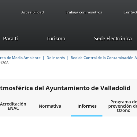
Accesibilidad
Trabaja con nosotros
Contac
This
Li
Para ti
Turismo
Sede Electrónica
link
to
will
ex
rea de Medio Ambiente
De interés
open
Red de Control de la Contaminación A
ap
1208
in
a
pop-
up
tmosférica del Ayuntamiento de Valladolid
window.
Programa d
Acreditación
Normativa
Informes
prevención d
ENAC
Ozono