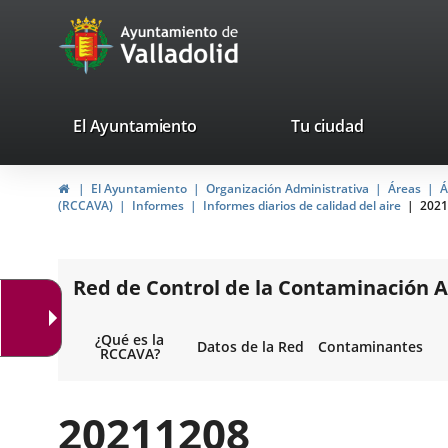
Portal
Jump to content
avaTop
Web
del
Ayuntamiento
valladolid.es
El Ayuntamiento
Tu ciudad
de
Home
El Ayuntamiento
Organización Administrativa
Áreas
Á
Valladolid
(RCCAVA)
Informes
Informes diarios de calidad del aire
2021
Red de Control de la Contaminación A
¿Qué es la
Datos de la Red
Contaminantes
RCCAVA?
20211208