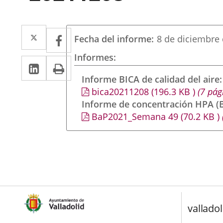
Twitter
Enlace
Facebook
Enlace
Fecha del informe
8 de diciembre
a
a
Informes
Linkedin
Enlace
Print
una
una
a
Informe BICA de calidad del aire
aplicación
aplicación
bica20211208
(196.3
KB
)
(7 pág
una
externa.
externa.
Informe de concentración HPA (B
aplicación
BaP2021_Semana 49
(70.2
KB
)
externa.
valladol