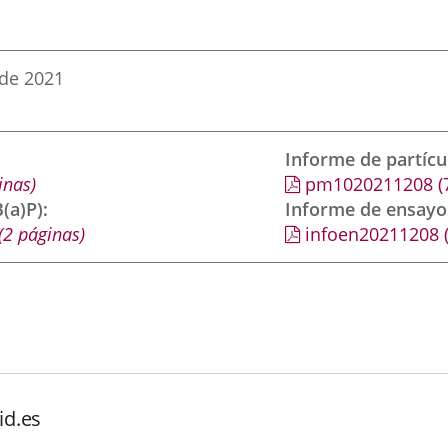
 de 2021
Informe de partíc
inas)
pm1020211208
(
(a)P)
Informe de ensayo
(2 páginas)
infoen20211208
id.es