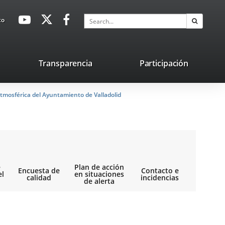
avaHeaderSocial
Link
Link
Link
Search
to
Search
to
to
to
external
external
external
application.
application.
application.
nk
Transparencia
Participación
ternal
tmosférica del Ayuntamiento de Valladolid
plication.
e
Plan de acción
Encuesta de
Contacto e
el
en situaciones
calidad
incidencias
de alerta