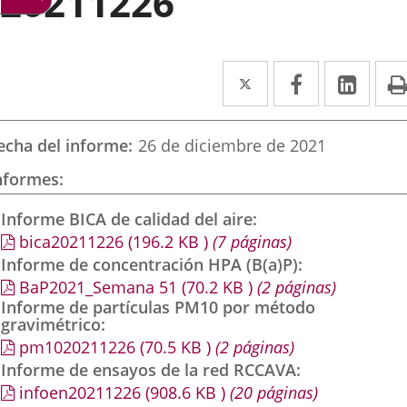
20211226
Twitter
Enlace
Facebook
Enlace
Link
Enla
a
a
a
una
una
una
echa del informe
26 de diciembre de 2021
aplicación
aplicación
aplic
nformes
externa.
externa.
exte
Informe BICA de calidad del aire
bica20211226
(196.2
KB
)
(7 páginas)
Informe de concentración HPA (B(a)P)
BaP2021_Semana 51
(70.2
KB
)
(2 páginas)
Informe de partículas PM10 por método
gravimétrico
pm1020211226
(70.5
KB
)
(2 páginas)
Informe de ensayos de la red RCCAVA
infoen20211226
(908.6
KB
)
(20 páginas)