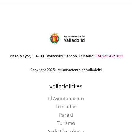
Plaza Mayor, 1. 47001 Valladolid, España. Teléfono:
+34 983 426 100
Copyright 2025 - Ayuntamiento de Valladolid
valladolid.es
El Ayuntamiento
Tu ciudad
Para ti
This
Turismo
link
Link
Sede Electrónica