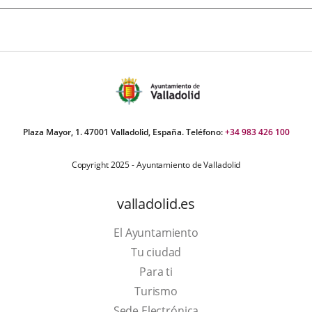
Plaza Mayor, 1. 47001 Valladolid, España. Teléfono:
+34 983 426 100
Copyright 2025 - Ayuntamiento de Valladolid
valladolid.es
El Ayuntamiento
Tu ciudad
Para ti
This
Turismo
link
Link
Sede Electrónica