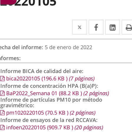
20220105
Twitter
Enlace
Facebook
Enlace
Link
Enla
a
a
a
una
una
una
echa del informe
5 de enero de 2022
aplicación
aplicación
aplic
nformes
externa.
externa.
exte
Informe BICA de calidad del aire
bica20220105
(196.6
KB
)
(7 páginas)
Informe de concentración HPA (B(a)P)
BaP2022_Semana 01
(88.2
KB
)
(2 páginas)
Informe de partículas PM10 por método
gravimétrico
pm1020220105
(70.5
KB
)
(2 páginas)
Informe de ensayos de la red RCCAVA
infoen20220105
(909.7
KB
)
(20 páginas)