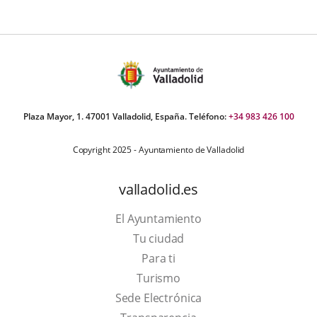
Plaza Mayor, 1. 47001 Valladolid, España. Teléfono:
+34 983 426 100
Copyright 2025 - Ayuntamiento de Valladolid
valladolid.es
El Ayuntamiento
Tu ciudad
Para ti
This
Turismo
link
Link
Sede Electrónica
will
to