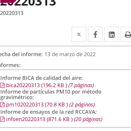
20220313
20220313
Twitter
Enlace
Facebook
Enlace
Link
Enla
a
a
a
una
una
una
echa del informe
13 de marzo de 2022
aplicación
aplicación
aplic
nformes
externa.
externa.
exte
Informe BICA de calidad del aire
bica20220313
(196.2
KB
)
(7 páginas)
Informe de partículas PM10 por método
gravimétrico
pm1020220313
(70.8
KB
)
(2 páginas)
Informe de ensayos de la red RCCAVA
infoen20220313
(871.6
KB
)
(20 páginas)