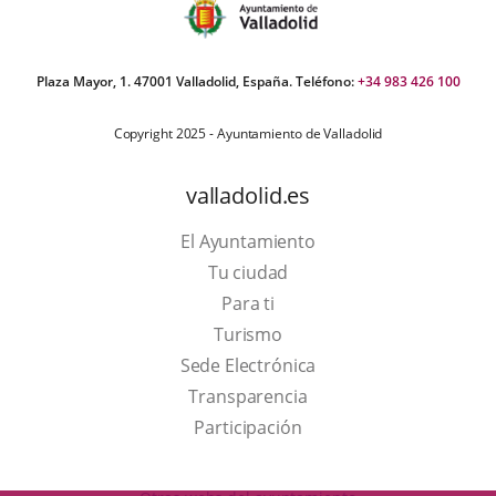
Plaza Mayor, 1. 47001 Valladolid, España. Teléfono:
+34 983 426 100
Copyright 2025 - Ayuntamiento de Valladolid
valladolid.es
El Ayuntamiento
Tu ciudad
Para ti
This
Turismo
link
Link
Sede Electrónica
will
to
Transparencia
open
external
Participación
in
application.
a