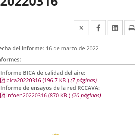
20220316
Twitter
Enlace
Facebook
Enlace
Link
Enla
a
a
a
una
una
una
echa del informe
16 de marzo de 2022
aplicación
aplicación
aplic
nformes
externa.
externa.
exte
Informe BICA de calidad del aire
bica20220316
(196.7
KB
)
(7 páginas)
Informe de ensayos de la red RCCAVA
infoen20220316
(870
KB
)
(20 páginas)