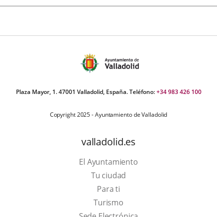
Plaza Mayor, 1. 47001 Valladolid, España. Teléfono:
+34 983 426 100
Copyright 2025 - Ayuntamiento de Valladolid
valladolid.es
El Ayuntamiento
Tu ciudad
Para ti
This
Turismo
link
Link
Sede Electrónica