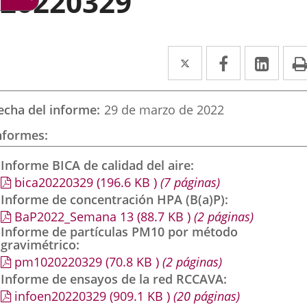
20220329
Twitter
Enlace
Facebook
Enlace
Link
Enla
a
a
a
una
una
una
echa del informe
29 de marzo de 2022
aplicación
aplicación
aplic
nformes
externa.
externa.
exte
Informe BICA de calidad del aire
bica20220329
(196.6
KB
)
(7 páginas)
Informe de concentración HPA (B(a)P)
BaP2022_Semana 13
(88.7
KB
)
(2 páginas)
Informe de partículas PM10 por método
gravimétrico
pm1020220329
(70.8
KB
)
(2 páginas)
Informe de ensayos de la red RCCAVA
infoen20220329
(909.1
KB
)
(20 páginas)