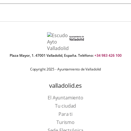
Plaza Mayor, 1. 47001 Valladolid, España. Teléfono:
+34 983 426 100
Copyright 2025 - Ayuntamiento de Valladolid
valladolid.es
El Ayuntamiento
Tu ciudad
Para ti
This
Turismo
link
Link
Sede Electrónica