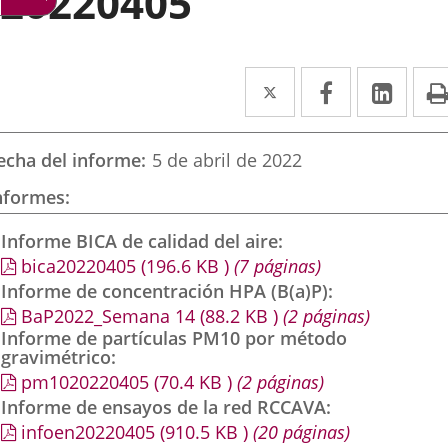
20220405
Twitter
Enlace
Facebook
Enlace
Link
Enla
a
a
a
una
una
una
echa del informe
5 de abril de 2022
aplicación
aplicación
aplic
nformes
externa.
externa.
exte
Informe BICA de calidad del aire
bica20220405
(196.6
KB
)
(7 páginas)
Informe de concentración HPA (B(a)P)
BaP2022_Semana 14
(88.2
KB
)
(2 páginas)
Informe de partículas PM10 por método
gravimétrico
pm1020220405
(70.4
KB
)
(2 páginas)
Informe de ensayos de la red RCCAVA
infoen20220405
(910.5
KB
)
(20 páginas)