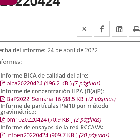
20220424
Twitter
Enlace
Facebook
Enlace
Link
Enla
a
a
a
una
una
una
echa del informe
24 de abril de 2022
aplicación
aplicación
aplic
nformes
externa.
externa.
exte
Informe BICA de calidad del aire
bica20220424
(196.2
KB
)
(7 páginas)
Informe de concentración HPA (B(a)P)
BaP2022_Semana 16
(88.5
KB
)
(2 páginas)
Informe de partículas PM10 por método
gravimétrico
pm1020220424
(70.9
KB
)
(2 páginas)
Informe de ensayos de la red RCCAVA
infoen20220424
(909.7
KB
)
(20 páginas)