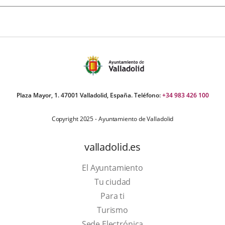
Plaza Mayor, 1. 47001 Valladolid, España. Teléfono:
+34 983 426 100
Copyright 2025 - Ayuntamiento de Valladolid
valladolid.es
El Ayuntamiento
Tu ciudad
Para ti
This
Turismo
link
Link
Sede Electrónica