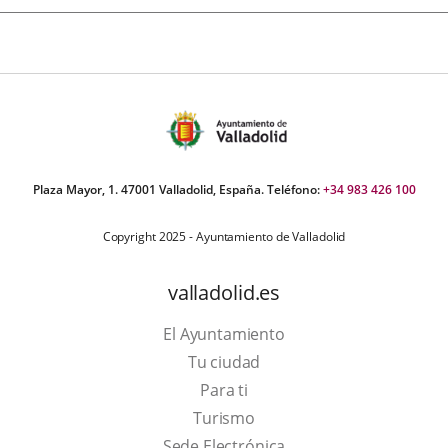
Plaza Mayor, 1. 47001 Valladolid, España. Teléfono:
+34 983 426 100
Copyright 2025 - Ayuntamiento de Valladolid
valladolid.es
El Ayuntamiento
Tu ciudad
Para ti
This
Turismo
link
Link
Sede Electrónica