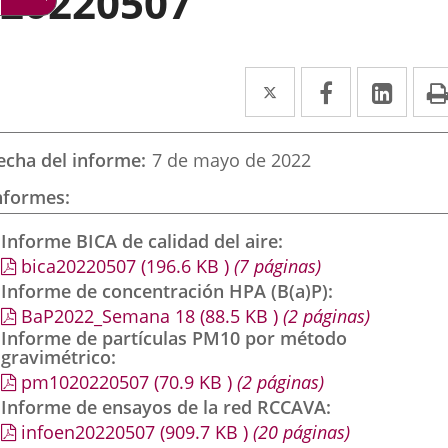
20220507
Twitter
Enlace
Facebook
Enlace
Link
Enla
a
a
a
una
una
una
echa del informe
7 de mayo de 2022
aplicación
aplicación
aplic
nformes
externa.
externa.
exte
Informe BICA de calidad del aire
bica20220507
(196.6
KB
)
(7 páginas)
Informe de concentración HPA (B(a)P)
BaP2022_Semana 18
(88.5
KB
)
(2 páginas)
Informe de partículas PM10 por método
gravimétrico
pm1020220507
(70.9
KB
)
(2 páginas)
Informe de ensayos de la red RCCAVA
infoen20220507
(909.7
KB
)
(20 páginas)