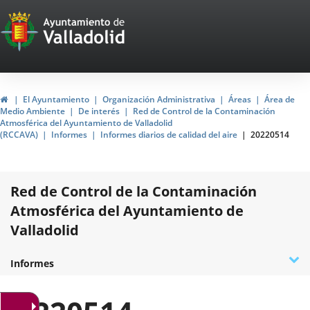
Portal
Jump to content
Web
del
Ayuntamiento
Home
El Ayuntamiento
Organización Administrativa
Áreas
Área de
Medio Ambiente
De interés
Red de Control de la Contaminación
de
Atmosférica del Ayuntamiento de Valladolid
(RCCAVA)
Informes
Informes diarios de calidad del aire
20220514
Valladolid
Red de Control de la Contaminación
Atmosférica del Ayuntamiento de
Valladolid
D
¿Qué es la RCCAVA?
Datos de la Red
Contaminantes
Acreditación ENAC
Normativa
Programa de prevención del Ozono
Encuesta de calidad
Plan de acción en situaciones de alerta
Contacto e incidencias
Informes
t