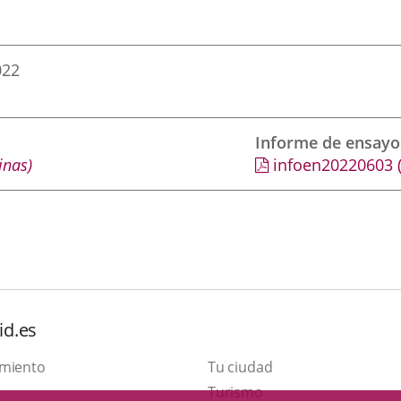
022
Informe de ensayo
inas)
infoen20220603
id.es
amiento
Tu ciudad
This
Turismo