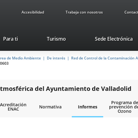
Accesibilidad
Trabaja con nosotros
Contac
This
Li
Para ti
Turismo
Sede Electrónica
link
to
will
ex
rea de Medio Ambiente
De interés
open
Red de Control de la Contaminación A
ap
0603
in
a
pop-
up
tmosférica del Ayuntamiento de Valladolid
window.
Programa d
Acreditación
Normativa
Informes
prevención d
ENAC
Ozono