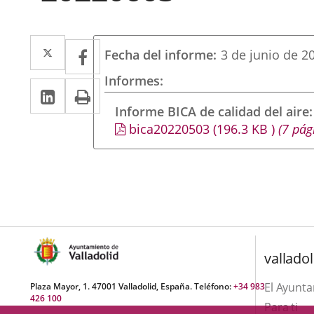
Twitter
Enlace
Facebook
Enlace
Fecha del informe
3 de junio de 2
a
a
Informes
Linkedin
Enlace
Print
una
una
a
Informe BICA de calidad del aire
aplicación
aplicación
bica20220503
(196.3
KB
)
(7 pág
una
externa.
externa.
aplicación
externa.
valladol
El Ayunt
Plaza Mayor, 1. 47001 Valladolid, España. Teléfono:
+34 983
426 100
Para ti