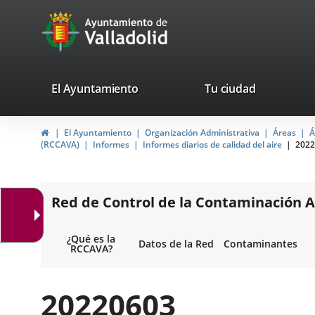
Portal
Jump to content
avaTop
Web
del
Ayuntamiento
valladolid.es
El Ayuntamiento
Tu ciudad
de
Home
El Ayuntamiento
Organización Administrativa
Áreas
Á
Valladolid
(RCCAVA)
Informes
Informes diarios de calidad del aire
2022
Red de Control de la Contaminación A
¿Qué es la
Datos de la Red
Contaminantes
RCCAVA?
20220603