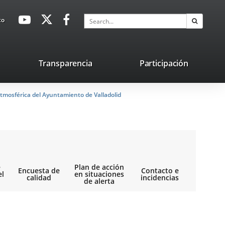
avaHeaderSocial
Link
Link
Link
Search
to
Search
to
to
to
external
external
external
application.
application.
application.
nk
Transparencia
Participación
ternal
tmosférica del Ayuntamiento de Valladolid
plication.
e
Plan de acción
Encuesta de
Contacto e
el
en situaciones
calidad
incidencias
de alerta