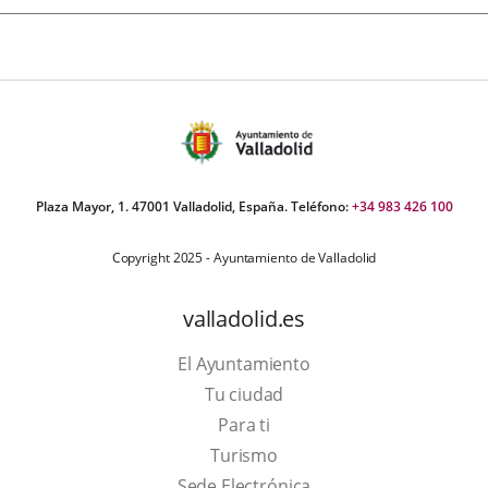
Plaza Mayor, 1. 47001 Valladolid, España. Teléfono:
+34 983 426 100
Copyright 2025 - Ayuntamiento de Valladolid
valladolid.es
El Ayuntamiento
Tu ciudad
Para ti
This
Turismo
link
Link
Sede Electrónica