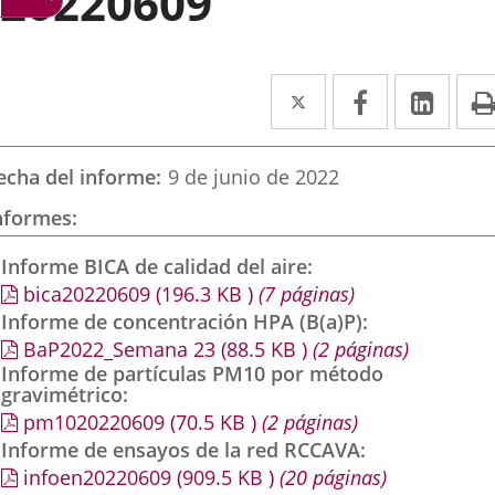
20220609
Twitter
Enlace
Facebook
Enlace
Link
Enla
a
a
a
una
una
una
echa del informe
9 de junio de 2022
aplicación
aplicación
aplic
nformes
externa.
externa.
exte
Informe BICA de calidad del aire
bica20220609
(196.3
KB
)
(7 páginas)
Informe de concentración HPA (B(a)P)
BaP2022_Semana 23
(88.5
KB
)
(2 páginas)
Informe de partículas PM10 por método
gravimétrico
pm1020220609
(70.5
KB
)
(2 páginas)
Informe de ensayos de la red RCCAVA
infoen20220609
(909.5
KB
)
(20 páginas)