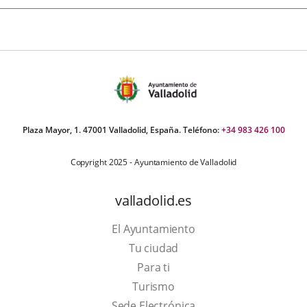
Plaza Mayor, 1. 47001 Valladolid, España. Teléfono:
+34 983 426 100
Copyright 2025 - Ayuntamiento de Valladolid
valladolid.es
El Ayuntamiento
Tu ciudad
Para ti
This
Turismo
link
Link
Sede Electrónica