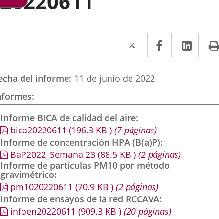
20220611
Twitter
Enlace
Facebook
Enlace
Link
Enla
a
a
a
una
una
una
echa del informe
11 de junio de 2022
aplicación
aplicación
aplic
nformes
externa.
externa.
exte
Informe BICA de calidad del aire
bica20220611
(196.3
KB
)
(7 páginas)
Informe de concentración HPA (B(a)P)
BaP2022_Semana 23
(88.5
KB
)
(2 páginas)
Informe de partículas PM10 por método
gravimétrico
pm1020220611
(70.9
KB
)
(2 páginas)
Informe de ensayos de la red RCCAVA
infoen20220611
(909.3
KB
)
(20 páginas)