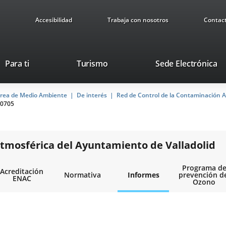
Accesibilidad
Trabaja con nosotros
Contac
This
Li
Para ti
Turismo
Sede Electrónica
link
to
will
ex
rea de Medio Ambiente
De interés
open
Red de Control de la Contaminación A
ap
0705
in
a
pop-
up
tmosférica del Ayuntamiento de Valladolid
window.
Programa d
Acreditación
Normativa
Informes
prevención d
ENAC
Ozono