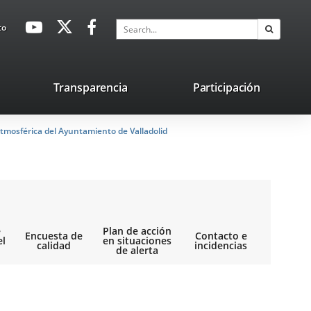
avaHeaderSocial
Link
Link
Link
Search
to
Search
to
to
to
external
external
external
application.
application.
application.
nk
Transparencia
Participación
ternal
tmosférica del Ayuntamiento de Valladolid
plication.
e
Plan de acción
Encuesta de
Contacto e
el
en situaciones
calidad
incidencias
de alerta