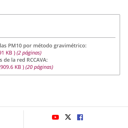
ulas PM10 por método gravimétrico
91
KB
)
(2 páginas)
s de la red RCCAVA
(909.6
KB
)
(20 páginas)
avaHeaderSocial
LINK
LINK
LINK
TO
TO
TO