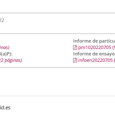
22
Informe de partíc
inas)
pm1020220705
(
(a)P)
Informe de ensayo
(2 páginas)
infoen20220705
id.es