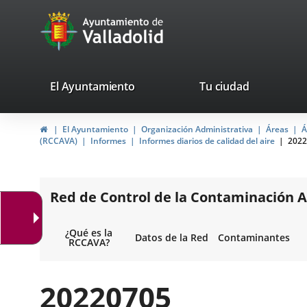
Portal
Jump to content
avaTop
Web
del
Ayuntamiento
valladolid.es
El Ayuntamiento
Tu ciudad
de
Home
El Ayuntamiento
Organización Administrativa
Áreas
Á
Valladolid
(RCCAVA)
Informes
Informes diarios de calidad del aire
2022
Red de Control de la Contaminación A
¿Qué es la
Datos de la Red
Contaminantes
RCCAVA?
20220705