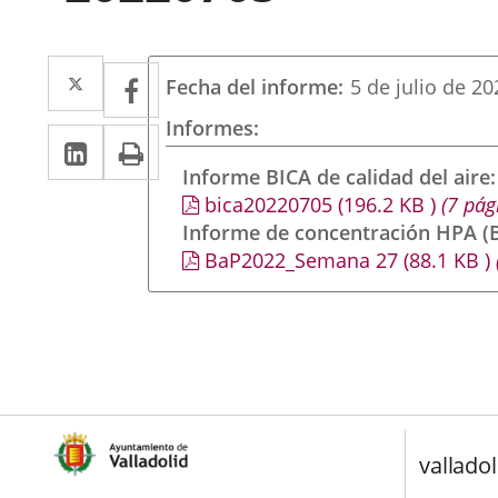
Twitter
Enlace
Facebook
Enlace
Fecha del informe
5 de julio de 20
a
a
Informes
Linkedin
Enlace
Print
una
una
a
Informe BICA de calidad del aire
aplicación
aplicación
bica20220705
(196.2
KB
)
(7 pág
una
externa.
externa.
Informe de concentración HPA (B
aplicación
BaP2022_Semana 27
(88.1
KB
)
externa.
valladol