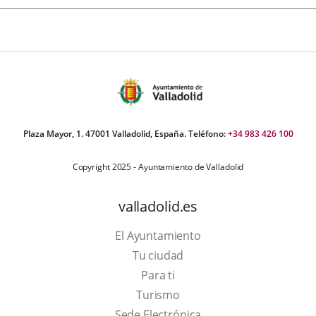
Plaza Mayor, 1. 47001 Valladolid, España. Teléfono:
+34 983 426 100
Copyright 2025 - Ayuntamiento de Valladolid
valladolid.es
El Ayuntamiento
Tu ciudad
Para ti
This
Turismo
link
Link
Sede Electrónica