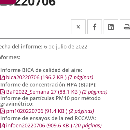
20220706
Twitter
Enlace
Facebook
Enlace
Link
Enla
a
a
a
una
una
una
echa del informe
6 de julio de 2022
aplicación
aplicación
aplic
nformes
externa.
externa.
exte
Informe BICA de calidad del aire
bica20220706
(196.2
KB
)
(7 páginas)
Informe de concentración HPA (B(a)P)
BaP2022_Semana 27
(88.1
KB
)
(2 páginas)
Informe de partículas PM10 por método
gravimétrico
pm1020220706
(91.4
KB
)
(2 páginas)
Informe de ensayos de la red RCCAVA
infoen20220706
(909.6
KB
)
(20 páginas)