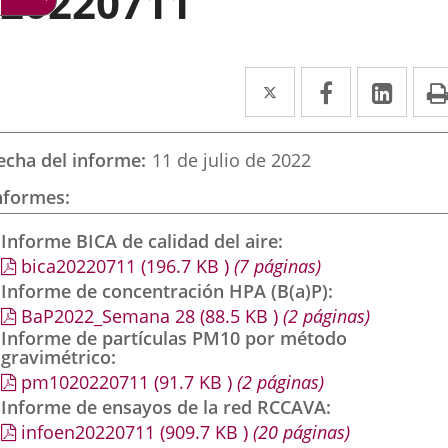
20220711
Twitter
Enlace
Facebook
Enlace
Link
Enla
a
a
a
una
una
una
echa del informe
11 de julio de 2022
aplicación
aplicación
aplic
nformes
externa.
externa.
exte
Informe BICA de calidad del aire
bica20220711
(196.7
KB
)
(7 páginas)
Informe de concentración HPA (B(a)P)
BaP2022_Semana 28
(88.5
KB
)
(2 páginas)
Informe de partículas PM10 por método
gravimétrico
pm1020220711
(91.7
KB
)
(2 páginas)
Informe de ensayos de la red RCCAVA
infoen20220711
(909.7
KB
)
(20 páginas)