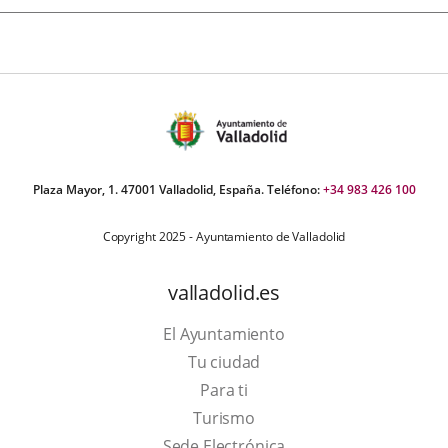
Plaza Mayor, 1. 47001 Valladolid, España. Teléfono:
+34 983 426 100
Copyright 2025 - Ayuntamiento de Valladolid
valladolid.es
El Ayuntamiento
Tu ciudad
Para ti
This
Turismo
link
Link
Sede Electrónica