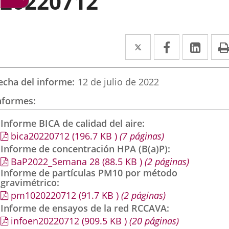
20220712
Twitter
Enlace
Facebook
Enlace
Link
Enla
a
a
a
una
una
una
echa del informe
12 de julio de 2022
aplicación
aplicación
aplic
nformes
externa.
externa.
exte
Informe BICA de calidad del aire
bica20220712
(196.7
KB
)
(7 páginas)
Informe de concentración HPA (B(a)P)
BaP2022_Semana 28
(88.5
KB
)
(2 páginas)
Informe de partículas PM10 por método
gravimétrico
pm1020220712
(91.7
KB
)
(2 páginas)
Informe de ensayos de la red RCCAVA
infoen20220712
(909.5
KB
)
(20 páginas)