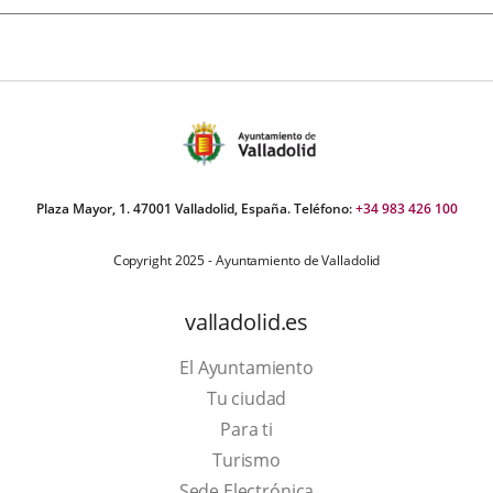
Plaza Mayor, 1. 47001 Valladolid, España. Teléfono:
+34 983 426 100
Copyright 2025 - Ayuntamiento de Valladolid
valladolid.es
El Ayuntamiento
Tu ciudad
Para ti
This
Turismo
link
Link
Sede Electrónica