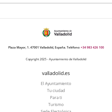
Plaza Mayor, 1. 47001 Valladolid, España. Teléfono:
+34 983 426 100
Copyright 2025 - Ayuntamiento de Valladolid
valladolid.es
El Ayuntamiento
Tu ciudad
Para ti
This
Turismo
link
Link
Sede Electrónica