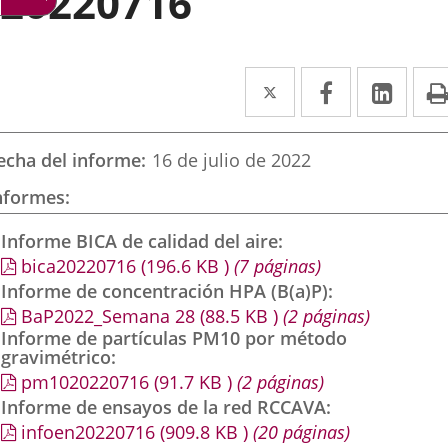
20220716
Twitter
Enlace
Facebook
Enlace
Link
Enla
a
a
a
una
una
una
echa del informe
16 de julio de 2022
aplicación
aplicación
aplic
nformes
externa.
externa.
exte
Informe BICA de calidad del aire
bica20220716
(196.6
KB
)
(7 páginas)
Informe de concentración HPA (B(a)P)
BaP2022_Semana 28
(88.5
KB
)
(2 páginas)
Informe de partículas PM10 por método
gravimétrico
pm1020220716
(91.7
KB
)
(2 páginas)
Informe de ensayos de la red RCCAVA
infoen20220716
(909.8
KB
)
(20 páginas)