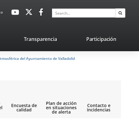
avaHeaderSocial
Link
Link
Link
Search
to
Search
to
to
to
external
external
external
application.
application.
application.
nk
Transparencia
Participación
ternal
tmosférica del Ayuntamiento de Valladolid
plication.
e
Plan de acción
Encuesta de
Contacto e
el
en situaciones
calidad
incidencias
de alerta