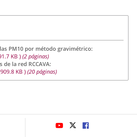
ulas PM10 por método gravimétrico
91.7
KB
)
(2 páginas)
s de la red RCCAVA
(909.8
KB
)
(20 páginas)
avaHeaderSocial
LINK
LINK
LINK
TO
TO
TO