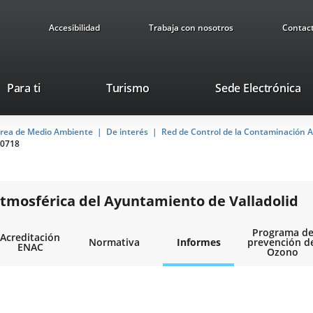
Accesibilidad
Trabaja con nosotros
Contac
This
Li
Para ti
Turismo
Sede Electrónica
link
to
will
ex
rea de Medio Ambiente
De interés
open
Red de Control de la Contaminación A
ap
0718
in
a
pop-
up
tmosférica del Ayuntamiento de Valladolid
window.
Programa d
Acreditación
Normativa
Informes
prevención d
ENAC
Ozono