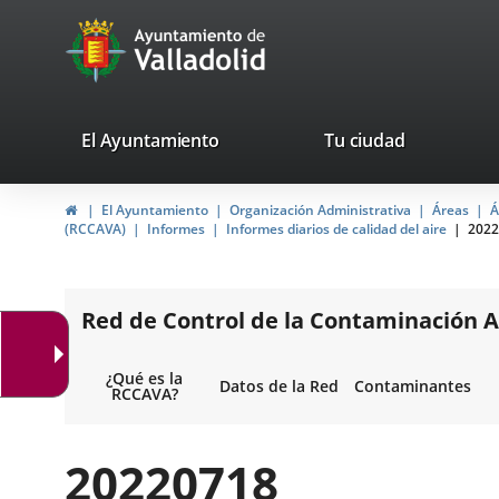
Portal
Jump to content
avaTop
Web
del
Ayuntamiento
valladolid.es
El Ayuntamiento
Tu ciudad
de
Home
El Ayuntamiento
Organización Administrativa
Áreas
Á
Valladolid
(RCCAVA)
Informes
Informes diarios de calidad del aire
2022
Red de Control de la Contaminación A
¿Qué es la
Datos de la Red
Contaminantes
RCCAVA?
20220718