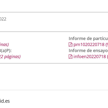
2022
Informe de partíc
inas)
pm1020220718
(
(a)P)
Informe de ensayo
(2 páginas)
infoen20220718
id.es