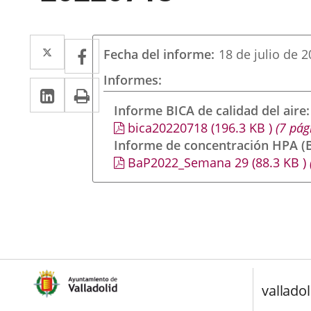
Twitter
Enlace
Facebook
Enlace
Fecha del informe
18 de julio de 
a
a
Informes
Linkedin
Enlace
Print
una
una
a
Informe BICA de calidad del aire
aplicación
aplicación
bica20220718
(196.3
KB
)
(7 pág
una
externa.
externa.
Informe de concentración HPA (B
aplicación
BaP2022_Semana 29
(88.3
KB
)
externa.
valladol