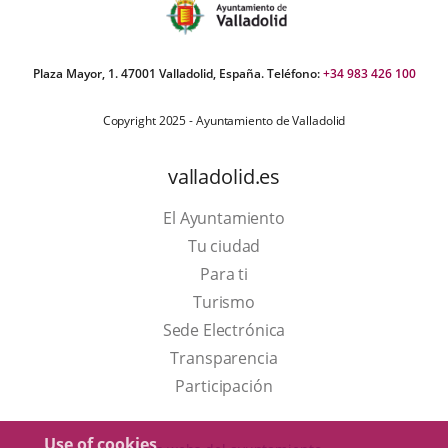
Plaza Mayor, 1. 47001 Valladolid, España. Teléfono:
+34 983 426 100
Copyright 2025 - Ayuntamiento de Valladolid
valladolid.es
El Ayuntamiento
Tu ciudad
Para ti
This
Turismo
link
Link
Sede Electrónica
will
to
Transparencia
open
external
Participación
in
application.
a
Use of cookies