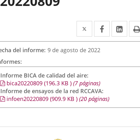
20220809
Twitter
Enlace
Facebook
Enlace
Link
Enla
a
a
a
una
una
una
echa del informe
9 de agosto de 2022
aplicación
aplicación
aplic
nformes
externa.
externa.
exte
Informe BICA de calidad del aire
bica20220809
(196.3
KB
)
(7 páginas)
Informe de ensayos de la red RCCAVA
infoen20220809
(909.9
KB
)
(20 páginas)