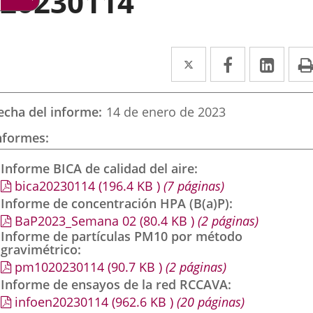
20230114
Twitter
Enlace
Facebook
Enlace
Link
Enla
a
a
a
una
una
una
echa del informe
14 de enero de 2023
aplicación
aplicación
aplic
nformes
externa.
externa.
exte
Informe BICA de calidad del aire
bica20230114
(196.4
KB
)
(7 páginas)
Informe de concentración HPA (B(a)P)
BaP2023_Semana 02
(80.4
KB
)
(2 páginas)
Informe de partículas PM10 por método
gravimétrico
pm1020230114
(90.7
KB
)
(2 páginas)
Informe de ensayos de la red RCCAVA
infoen20230114
(962.6
KB
)
(20 páginas)