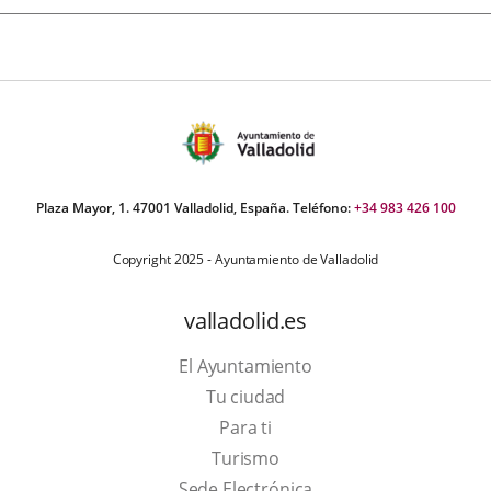
Plaza Mayor, 1. 47001 Valladolid, España. Teléfono:
+34 983 426 100
Copyright 2025 - Ayuntamiento de Valladolid
valladolid.es
El Ayuntamiento
Tu ciudad
Para ti
This
Turismo
link
Link
Sede Electrónica