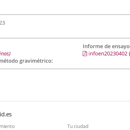
023
Informe de ensayo
inas)
infoen20230402
 método gravimétrico
id.es
amiento
Tu ciudad