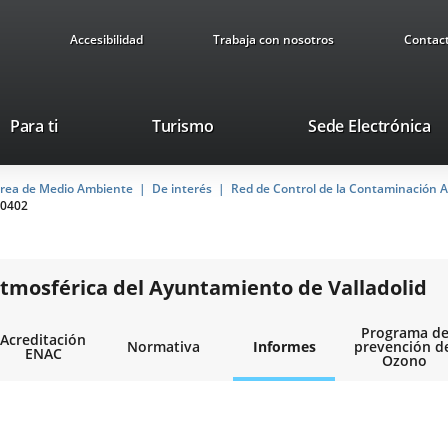
Accesibilidad
Trabaja con nosotros
Contac
This
Li
Para ti
Turismo
Sede Electrónica
link
to
will
ex
rea de Medio Ambiente
De interés
open
Red de Control de la Contaminación A
ap
0402
in
a
pop-
up
tmosférica del Ayuntamiento de Valladolid
window.
Programa d
Acreditación
Normativa
Informes
prevención d
ENAC
Ozono