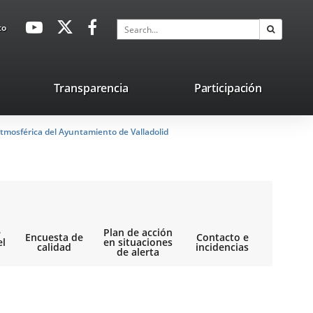
avaHeaderSocial
Link
Link
Link
Search
to
Search
to
to
to
external
external
external
application.
application.
application.
nk
Transparencia
Participación
ternal
tmosférica del Ayuntamiento de Valladolid
plication.
e
Plan de acción
Encuesta de
Contacto e
el
en situaciones
calidad
incidencias
de alerta