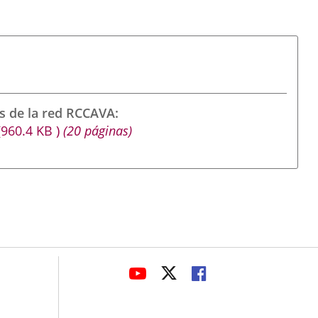
s de la red RCCAVA
(960.4
KB
)
(20 páginas)
avaHeaderSocial
LINK
LINK
LINK
TO
TO
TO
EXTERNAL
EXTERNAL
EXTERNAL