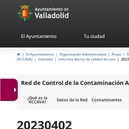
Portal
Jump to content
avaTop
Web
del
Ayuntamiento
valladolid.es
El Ayuntamiento
Tu ciudad
de
Home
El Ayuntamiento
Organización Administrativa
Áreas
Á
Valladolid
(RCCAVA)
Informes
Informes diarios de calidad del aire
2023
Red de Control de la Contaminación A
¿Qué es la
Datos de la Red
Contaminantes
RCCAVA?
20230402