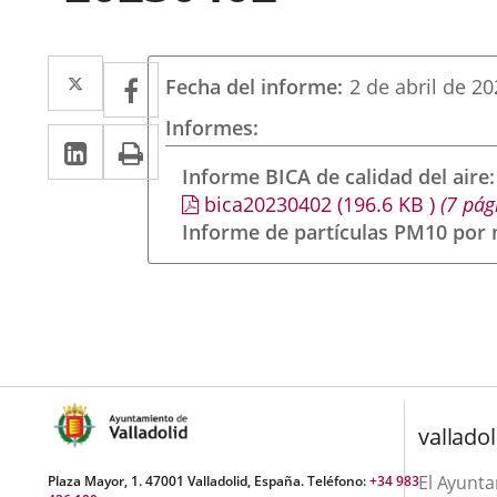
Twitter
Enlace
Facebook
Enlace
Fecha del informe
2 de abril de 2
a
a
Informes
Linkedin
Enlace
Print
una
una
a
Informe BICA de calidad del aire
aplicación
aplicación
bica20230402
(196.6
KB
)
(7 pág
una
externa.
externa.
Informe de partículas PM10 por
aplicación
externa.
valladol
El Ayunt
Plaza Mayor, 1. 47001 Valladolid, España. Teléfono:
+34 983