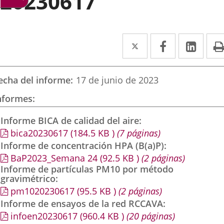
20230617
Twitter
Enlace
Facebook
Enlace
Link
Enla
a
a
a
una
una
una
echa del informe
17 de junio de 2023
aplicación
aplicación
aplic
nformes
externa.
externa.
exte
Informe BICA de calidad del aire
bica20230617
(184.5
KB
)
(7 páginas)
Informe de concentración HPA (B(a)P)
BaP2023_Semana 24
(92.5
KB
)
(2 páginas)
Informe de partículas PM10 por método
gravimétrico
pm1020230617
(95.5
KB
)
(2 páginas)
Informe de ensayos de la red RCCAVA
infoen20230617
(960.4
KB
)
(20 páginas)