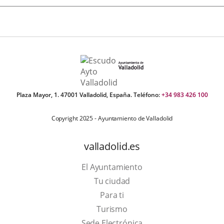
Plaza Mayor, 1. 47001 Valladolid, España. Teléfono:
+34 983 426 100
Copyright 2025 - Ayuntamiento de Valladolid
valladolid.es
El Ayuntamiento
Tu ciudad
Para ti
This
Turismo
link
Link
Sede Electrónica