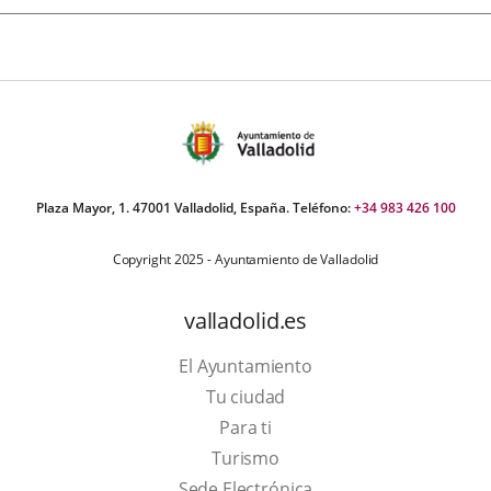
Plaza Mayor, 1. 47001 Valladolid, España. Teléfono:
+34 983 426 100
Copyright 2025 - Ayuntamiento de Valladolid
valladolid.es
El Ayuntamiento
Tu ciudad
Para ti
This
Turismo
link
Link
Sede Electrónica