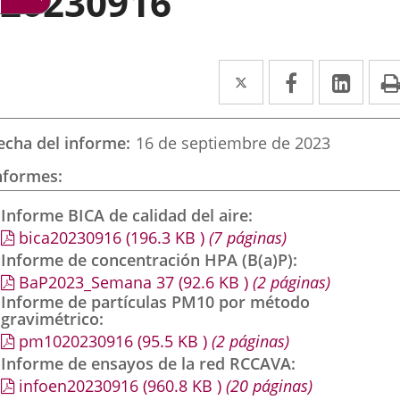
20230916
Twitter
Enlace
Facebook
Enlace
Link
Enla
a
a
a
una
una
una
echa del informe
16 de septiembre de 2023
aplicación
aplicación
aplic
nformes
externa.
externa.
exte
Informe BICA de calidad del aire
bica20230916
(196.3
KB
)
(7 páginas)
Informe de concentración HPA (B(a)P)
BaP2023_Semana 37
(92.6
KB
)
(2 páginas)
Informe de partículas PM10 por método
gravimétrico
pm1020230916
(95.5
KB
)
(2 páginas)
Informe de ensayos de la red RCCAVA
infoen20230916
(960.8
KB
)
(20 páginas)