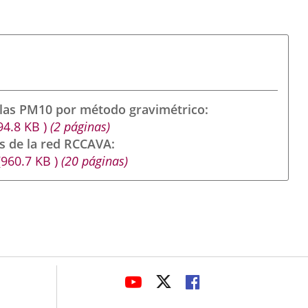
ulas PM10 por método gravimétrico
94.8
KB
)
(2 páginas)
s de la red RCCAVA
(960.7
KB
)
(20 páginas)
avaHeaderSocial
LINK
LINK
LINK
TO
TO
TO