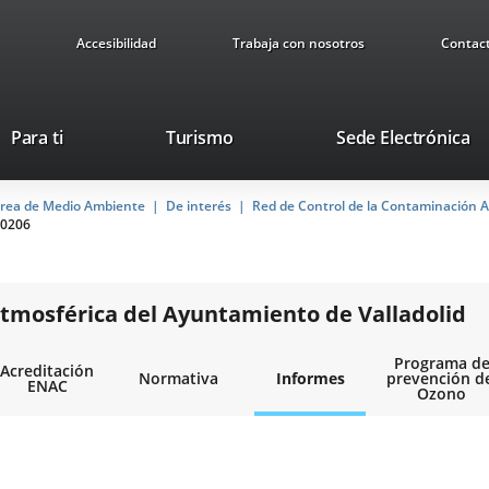
Accesibilidad
Trabaja con nosotros
Contac
This
Li
Para ti
Turismo
Sede Electrónica
link
to
will
ex
rea de Medio Ambiente
De interés
open
Red de Control de la Contaminación A
ap
0206
in
a
pop-
up
tmosférica del Ayuntamiento de Valladolid
window.
Programa d
Acreditación
Normativa
Informes
prevención d
ENAC
Ozono