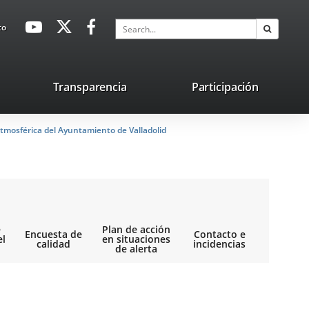
avaHeaderSocial
Link
Link
Link
Search
to
Search
to
to
to
external
external
external
application.
application.
application.
nk
Transparencia
Participación
ternal
tmosférica del Ayuntamiento de Valladolid
plication.
e
Plan de acción
Encuesta de
Contacto e
el
en situaciones
calidad
incidencias
de alerta