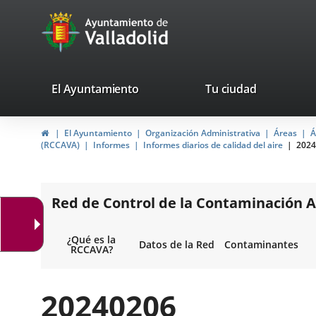
Portal
Jump to content
avaTop
Web
del
Ayuntamiento
valladolid.es
El Ayuntamiento
Tu ciudad
de
Home
El Ayuntamiento
Organización Administrativa
Áreas
Á
Valladolid
(RCCAVA)
Informes
Informes diarios de calidad del aire
2024
Red de Control de la Contaminación A
¿Qué es la
Datos de la Red
Contaminantes
RCCAVA?
20240206