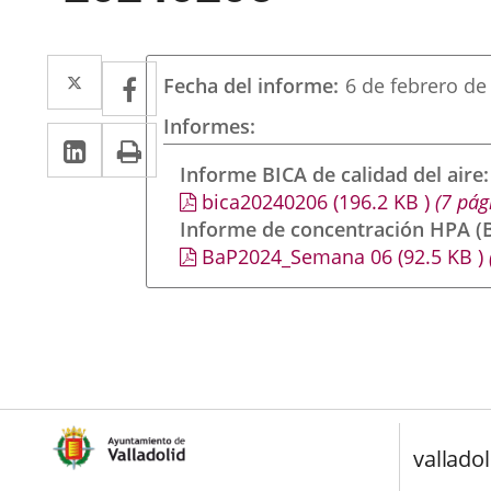
Twitter
Enlace
Facebook
Enlace
Fecha del informe
6 de febrero de
a
a
Informes
Linkedin
Enlace
Print
una
una
a
Informe BICA de calidad del aire
aplicación
aplicación
bica20240206
(196.2
KB
)
(7 pág
una
externa.
externa.
Informe de concentración HPA (B
aplicación
BaP2024_Semana 06
(92.5
KB
)
externa.
valladol