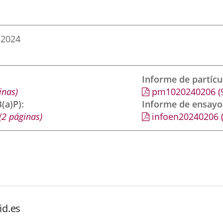
 2024
Informe de partíc
inas)
pm1020240206
(
(a)P)
Informe de ensayo
(2 páginas)
infoen20240206
id.es