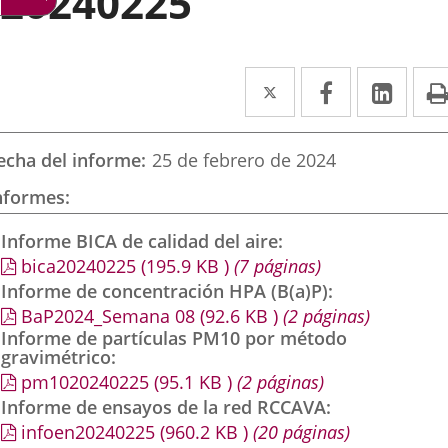
20240225
Twitter
Enlace
Facebook
Enlace
Link
Enla
a
a
a
una
una
una
echa del informe
25 de febrero de 2024
aplicación
aplicación
aplic
nformes
externa.
externa.
exte
Informe BICA de calidad del aire
bica20240225
(195.9
KB
)
(7 páginas)
Informe de concentración HPA (B(a)P)
BaP2024_Semana 08
(92.6
KB
)
(2 páginas)
Informe de partículas PM10 por método
gravimétrico
pm1020240225
(95.1
KB
)
(2 páginas)
Informe de ensayos de la red RCCAVA
infoen20240225
(960.2
KB
)
(20 páginas)