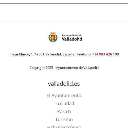
Plaza Mayor, 1. 47001 Valladolid, España. Teléfono:
+34 983 426 100
Copyright 2025 - Ayuntamiento de Valladolid
valladolid.es
El Ayuntamiento
Tu ciudad
Para ti
This
Turismo
link
Link
Sede Electrónica