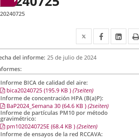
20240725
20240725
Twitter
Enlace
Facebook
Enlace
Link
Enla
a
a
a
una
una
una
echa del informe
25 de julio de 2024
aplicación
aplicación
aplic
nformes
externa.
externa.
exte
Informe BICA de calidad del aire
bica20240725
(195.9
KB
)
(7seiten)
Informe de concentración HPA (B(a)P)
BaP2024_Semana 30
(64.6
KB
)
(2seiten)
Informe de partículas PM10 por método
gravimétrico
pm1020240725E
(68.4
KB
)
(2seiten)
Informe de ensayos de la red RCCAVA