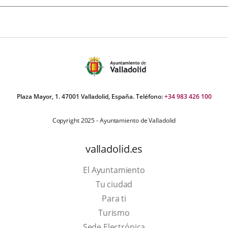
Plaza Mayor, 1. 47001 Valladolid, España. Teléfono:
+34 983 426 100
Copyright 2025 - Ayuntamiento de Valladolid
valladolid.es
El Ayuntamiento
Tu ciudad
Para ti
This
Turismo
link
Link
Sede Electrónica