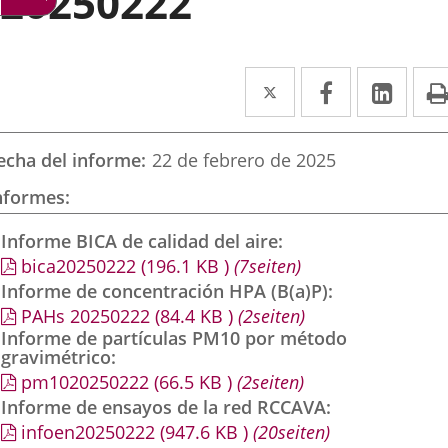
20250222
Twitter
Enlace
Facebook
Enlace
Link
Enla
a
a
a
una
una
una
echa del informe
22 de febrero de 2025
aplicación
aplicación
aplic
nformes
externa.
externa.
exte
Informe BICA de calidad del aire
bica20250222
(196.1
KB
)
(7seiten)
Informe de concentración HPA (B(a)P)
PAHs 20250222
(84.4
KB
)
(2seiten)
Informe de partículas PM10 por método
gravimétrico
pm1020250222
(66.5
KB
)
(2seiten)
Informe de ensayos de la red RCCAVA
infoen20250222
(947.6
KB
)
(20seiten)