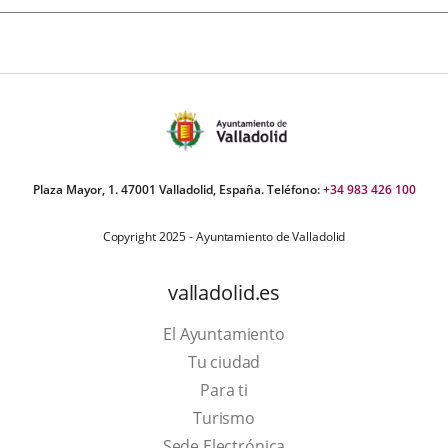
Plaza Mayor, 1. 47001 Valladolid, España. Teléfono:
+34 983 426 100
Copyright 2025 - Ayuntamiento de Valladolid
valladolid.es
El Ayuntamiento
Tu ciudad
Para ti
This
Turismo
link
Link
Sede Electrónica