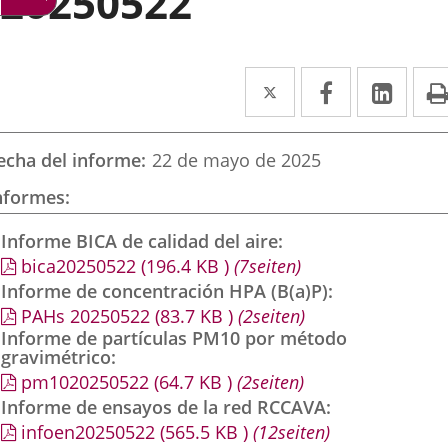
20250522
Twitter
Enlace
Facebook
Enlace
Link
Enla
a
a
a
una
una
una
echa del informe
22 de mayo de 2025
aplicación
aplicación
aplic
nformes
externa.
externa.
exte
Informe BICA de calidad del aire
bica20250522
(196.4
KB
)
(7seiten)
Informe de concentración HPA (B(a)P)
PAHs 20250522
(83.7
KB
)
(2seiten)
Informe de partículas PM10 por método
gravimétrico
pm1020250522
(64.7
KB
)
(2seiten)
Informe de ensayos de la red RCCAVA
infoen20250522
(565.5
KB
)
(12seiten)