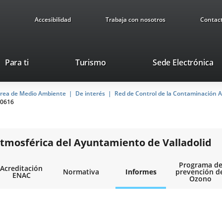
Accesibilidad
Trabaja con nosotros
Contac
This
Li
Para ti
Turismo
Sede Electrónica
link
to
will
ex
rea de Medio Ambiente
De interés
open
Red de Control de la Contaminación A
ap
0616
in
a
pop-
up
tmosférica del Ayuntamiento de Valladolid
window.
Programa d
Acreditación
Normativa
Informes
prevención d
ENAC
Ozono