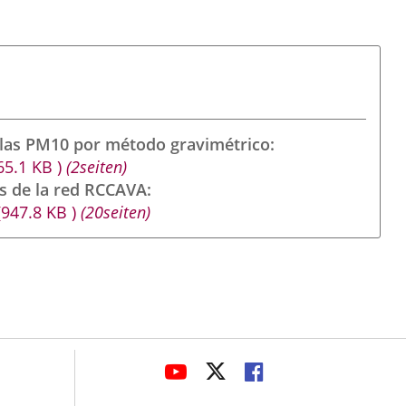
ulas PM10 por método gravimétrico
65.1
KB
)
(2seiten)
s de la red RCCAVA
(947.8
KB
)
(20seiten)
avaHeaderSocial
LINK
LINK
LINK
TO
TO
TO