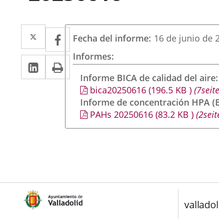
Twitter
Enlace
Facebook
Enlace
Fecha del informe
16 de junio de 
a
a
Informes
Linkedin
Enlace
Print
una
una
a
Informe BICA de calidad del aire
aplicación
aplicación
bica20250616
(196.5
KB
)
(7seite
una
externa.
externa.
Informe de concentración HPA (B
aplicación
PAHs 20250616
(83.2
KB
)
(2seit
externa.
valladol