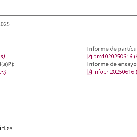
2025
Informe de partíc
n)
pm1020250616
(
(a)P)
Informe de ensayo
en)
infoen20250616
id.es