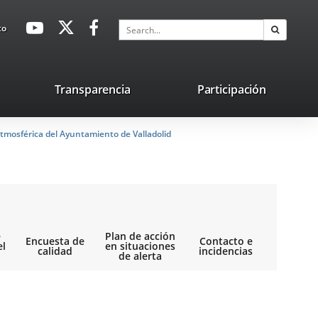
avaHeaderSocial
Link
Link
Link
Search
to
Search
to
to
to
external
external
external
application.
application.
application.
nk
Transparencia
Participación
ternal
tmosférica del Ayuntamiento de Valladolid
plication.
e
Plan de acción
Encuesta de
Contacto e
el
en situaciones
calidad
incidencias
de alerta