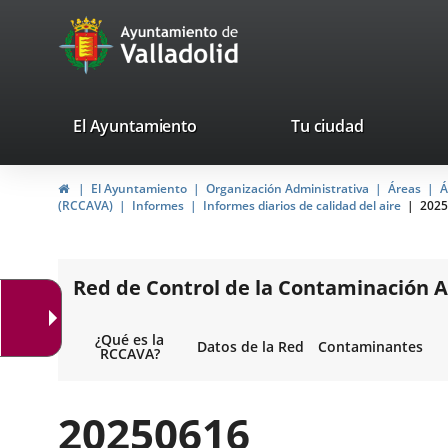
Portal
Jump to content
avaTop
Web
del
Ayuntamiento
valladolid.es
El Ayuntamiento
Tu ciudad
de
Home
El Ayuntamiento
Organización Administrativa
Áreas
Á
Valladolid
(RCCAVA)
Informes
Informes diarios de calidad del aire
2025
Red de Control de la Contaminación A
¿Qué es la
Datos de la Red
Contaminantes
RCCAVA?
20250616