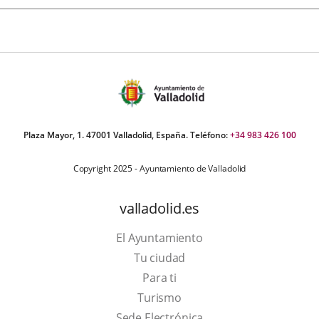
Plaza Mayor, 1. 47001 Valladolid, España. Teléfono:
+34 983 426 100
Copyright 2025 - Ayuntamiento de Valladolid
valladolid.es
El Ayuntamiento
Tu ciudad
Para ti
This
Turismo
link
Link
Sede Electrónica