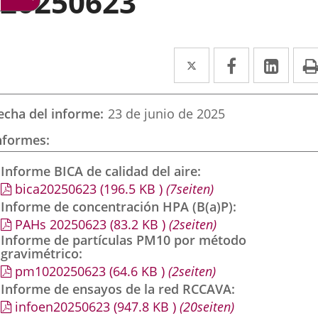
20250623
Twitter
Enlace
Facebook
Enlace
Link
Enla
a
a
a
una
una
una
echa del informe
23 de junio de 2025
aplicación
aplicación
aplic
nformes
externa.
externa.
exte
Informe BICA de calidad del aire
bica20250623
(196.5
KB
)
(7seiten)
Informe de concentración HPA (B(a)P)
PAHs 20250623
(83.2
KB
)
(2seiten)
Informe de partículas PM10 por método
gravimétrico
pm1020250623
(64.6
KB
)
(2seiten)
Informe de ensayos de la red RCCAVA
infoen20250623
(947.8
KB
)
(20seiten)