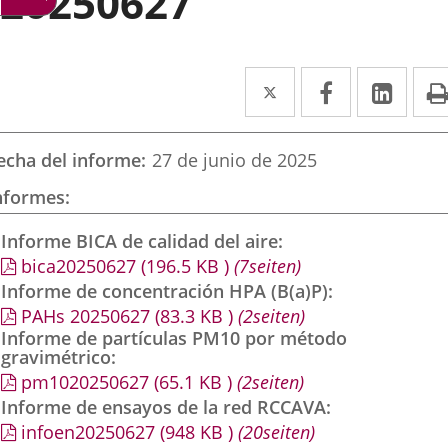
20250627
Twitter
Enlace
Facebook
Enlace
Link
Enla
a
a
a
una
una
una
echa del informe
27 de junio de 2025
aplicación
aplicación
aplic
nformes
externa.
externa.
exte
Informe BICA de calidad del aire
bica20250627
(196.5
KB
)
(7seiten)
Informe de concentración HPA (B(a)P)
PAHs 20250627
(83.3
KB
)
(2seiten)
Informe de partículas PM10 por método
gravimétrico
pm1020250627
(65.1
KB
)
(2seiten)
Informe de ensayos de la red RCCAVA
infoen20250627
(948
KB
)
(20seiten)