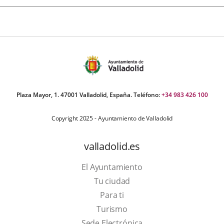
Plaza Mayor, 1. 47001 Valladolid, España. Teléfono:
+34 983 426 100
Copyright 2025 - Ayuntamiento de Valladolid
valladolid.es
El Ayuntamiento
Tu ciudad
Para ti
This
Turismo
link
Link
Sede Electrónica