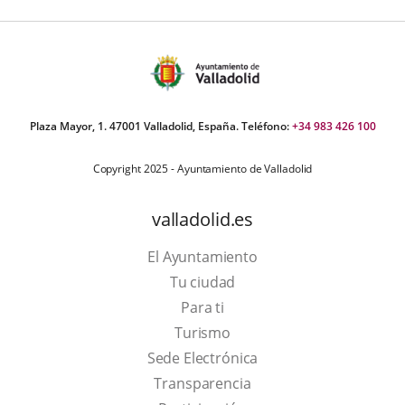
Plaza Mayor, 1. 47001 Valladolid, España. Teléfono:
+34 983 426 100
Copyright 2025 - Ayuntamiento de Valladolid
valladolid.es
El Ayuntamiento
Tu ciudad
Para ti
This
Turismo
link
Link
Sede Electrónica
will
to
Transparencia