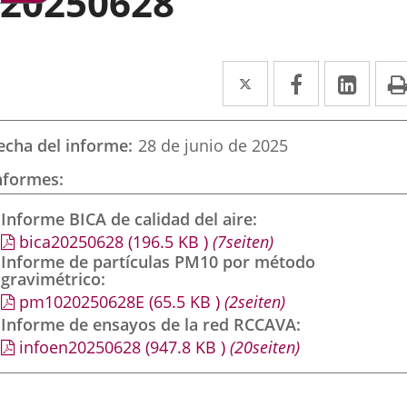
20250628
Twitter
Enlace
Facebook
Enlace
Link
Enla
a
a
a
una
una
una
echa del informe
28 de junio de 2025
aplicación
aplicación
aplic
nformes
externa.
externa.
exte
Informe BICA de calidad del aire
bica20250628
(196.5
KB
)
(7seiten)
Informe de partículas PM10 por método
gravimétrico
pm1020250628E
(65.5
KB
)
(2seiten)
Informe de ensayos de la red RCCAVA
infoen20250628
(947.8
KB
)
(20seiten)